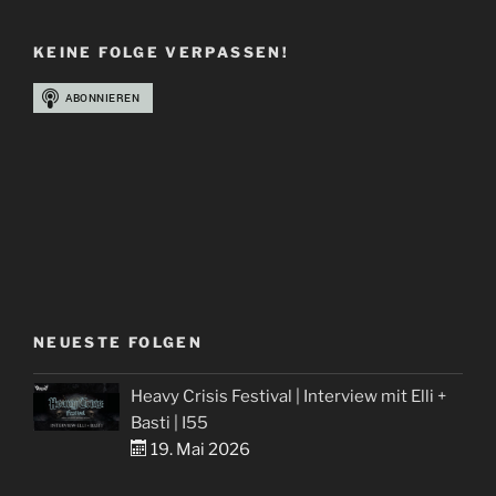
Summer
Breeze
KEINE FOLGE VERPASSEN!
2024
Ausblick
|
Folge
96“
NEUESTE FOLGEN
Heavy Crisis Festival | Interview mit Elli +
Basti | I55
19. Mai 2026