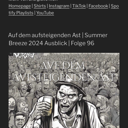
⁠⁠⁠⁠⁠⁠⁠⁠Homepage⁠⁠⁠⁠⁠⁠⁠⁠⁠⁠⁠
|
⁠⁠⁠⁠⁠⁠⁠⁠⁠⁠⁠Shirts⁠⁠⁠⁠⁠⁠⁠⁠⁠⁠⁠
|
⁠⁠⁠⁠⁠⁠⁠⁠⁠⁠⁠Instagram⁠⁠⁠⁠⁠⁠⁠⁠⁠⁠⁠
|
⁠⁠⁠⁠⁠⁠⁠⁠⁠⁠⁠TikTok⁠⁠⁠⁠⁠⁠⁠⁠⁠⁠⁠
|
⁠⁠⁠⁠⁠⁠⁠⁠⁠⁠⁠Facebook⁠⁠⁠⁠⁠⁠⁠⁠⁠⁠⁠
|
⁠⁠⁠⁠⁠⁠⁠⁠⁠⁠⁠Spo
tify Playlists⁠⁠⁠⁠⁠⁠⁠⁠⁠⁠⁠
|
⁠⁠⁠⁠⁠⁠⁠⁠⁠⁠⁠YouTube⁠⁠
Auf dem aufsteigenden Ast | Summer
Breeze 2024 Ausblick | Folge 96