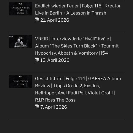
Endlich wieder Feuer | Folge 115 | Kreator
Live in Berlin + A Lesson In Thrash
21. April 2026
VREID | Interview Jarle “Hváll” Kvåle |
Album "The Skies Turn Black" + Tour mit
Hypocrisy, Abbath & Vomitory | I54
15. April 2026
Gesichtstofu | Folge 114 | GAEREA Album
Review | Tipps Grade 2, Exodus,
Hellripper, Axel Rudi Pell, Violet Grohl |
R.I.P. Ross The Boss
7. April 2026