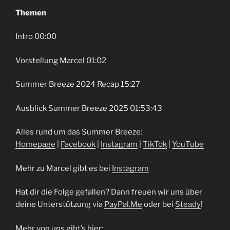
Themen
Intro 00:00
Vorstellung Marcel 01:02
Summer Breeze 2024 Recap 15:27
Ausblick Summer Breeze 2025 01:53:43
Alles rund um das Summer Breeze:
⁠⁠Homepage⁠⁠
⁠⁠⁠ |
⁠⁠Facebook⁠⁠
⁠ | ⁠⁠⁠
⁠⁠Instagram⁠⁠
⁠⁠⁠ |
⁠⁠TikTok⁠⁠
| ⁠⁠⁠⁠⁠
⁠⁠YouTube⁠⁠
Mehr zu Marcel gibt es bei
⁠Instagram⁠
Hat dir die Folge gefallen? Dann freuen wir uns über
deine Unterstützung via
⁠⁠⁠⁠⁠⁠⁠⁠⁠⁠⁠PayPal.Me⁠⁠⁠⁠⁠⁠⁠⁠⁠⁠⁠
oder bei
⁠⁠⁠⁠⁠⁠⁠⁠⁠⁠⁠Steady⁠⁠⁠⁠⁠⁠⁠⁠⁠⁠⁠
!
Mehr von uns gibt’s hier: