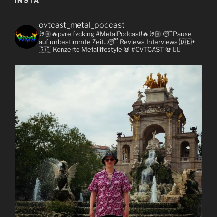
INSTA
ovtcast_metal_podcast
🤘🏼🔥pvre fvcking #MetalPodcast!🔥🤘🏼
😴Pause
auf unbestimmte Zeit...😴
Reviews
Interviews 🇩🇪+
🇬🇧
Konzerte
Metallifestyle
💀 #OVTCAST 💀
👇🏼