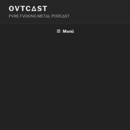
Zum
OVTCΔST
Inhalt
PVRE FVCKING METΔL PODCΔST
springen
Menü