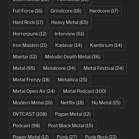
Full Force
(16)
Grindcore
(16)
Hardcore
(17)
Hard Rock
(17)
Heavy Metal
(65)
Horrorpunk
(12)
Interview
(51)
Iron Maiden
(21)
Kadavar
(14)
Kambrium
(14)
Mantar
(12)
Melodic Death Metal
(36)
Metal
(95)
Metalcore
(34)
Metal Festival
(24)
Metal Frenzy
(18)
Metallica
(25)
Metal Open Air
(24)
Metal Podcast
(100)
Modern Metal
(16)
Netflix
(18)
Nu Metal
(15)
OVTCAST
(108)
Pagan Metal
(12)
Podcast
(98)
Post Black Metal
(15)
Power Metal
(12)
Punk
(27)
Punk Rock
(22)