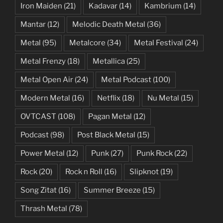
Iron Maiden
(21)
Kadavar
(14)
Kambrium
(14)
Mantar
(12)
Melodic Death Metal
(36)
Metal
(95)
Metalcore
(34)
Metal Festival
(24)
Metal Frenzy
(18)
Metallica
(25)
Metal Open Air
(24)
Metal Podcast
(100)
Modern Metal
(16)
Netflix
(18)
Nu Metal
(15)
OVTCAST
(108)
Pagan Metal
(12)
Podcast
(98)
Post Black Metal
(15)
Power Metal
(12)
Punk
(27)
Punk Rock
(22)
Rock
(20)
Rock n Roll
(16)
Slipknot
(19)
Song Zitat
(16)
Summer Breeze
(15)
Thrash Metal
(78)