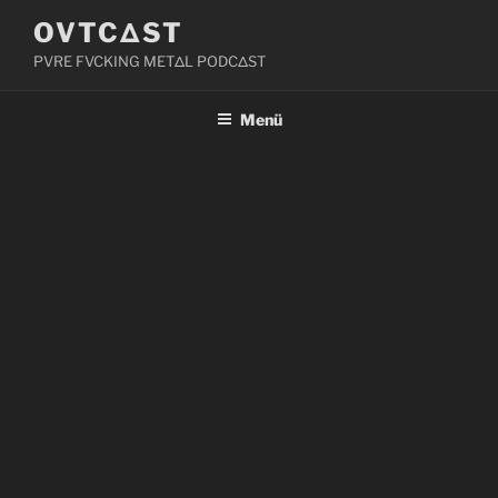
Zum
OVTCΔST
Inhalt
PVRE FVCKING METΔL PODCΔST
springen
Menü