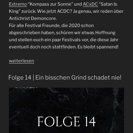
Extremo
“Kompass zur Sonne” und
ACxDC
“Satan Is
King” zurück. Wie jetzt ACDC? Ja genau, wir reden über
Antichrist Demoncore.
Für alle Festival Freunde, die 2020 schon
abgeschrieben haben, schüren wir etwas Hoffnung
und stellen euch ein paar Festivals vor, die diese Jahr
eventuell doch noch stattfinden. Es bleibt spannend!
„Folge
weiterlesen
35
|
Folge 14 | Ein bisschen Grind schadet nie!
Matjes,
jes
jes
jes“