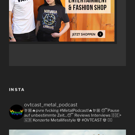
INSTA
ovtcast_metal_podcast
🤘🏼🔥pvre fvcking #MetalPodcast!🔥🤘🏼
😴Pause
auf unbestimmte Zeit...😴
Reviews
Interviews 🇩🇪+
🇬🇧
Konzerte
Metallifestyle
💀 #OVTCAST 💀
👇🏼