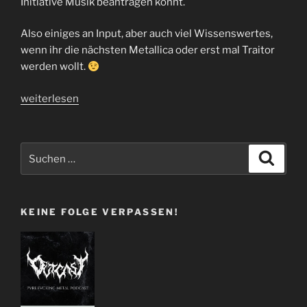
Initiative Musik beantragen könnt.
Also einiges an Input, aber auch viel Wissenswertes,
wenn ihr die nächsten Metallica oder erst mal Traitor
werden wollt.
„Violent
weiterlesen
Creek
Records
|
Suchen
Suche
Interview
nach:
mit
Lorenz
KEINE FOLGE VERPASSEN!
Kandolf
|
I48“