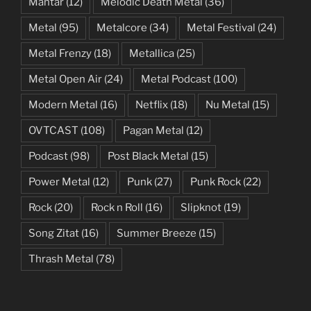
Mantar
(12)
Melodic Death Metal
(36)
Metal
(95)
Metalcore
(34)
Metal Festival
(24)
Metal Frenzy
(18)
Metallica
(25)
Metal Open Air
(24)
Metal Podcast
(100)
Modern Metal
(16)
Netflix
(18)
Nu Metal
(15)
OVTCAST
(108)
Pagan Metal
(12)
Podcast
(98)
Post Black Metal
(15)
Power Metal
(12)
Punk
(27)
Punk Rock
(22)
Rock
(20)
Rock n Roll
(16)
Slipknot
(19)
Song Zitat
(16)
Summer Breeze
(15)
Thrash Metal
(78)