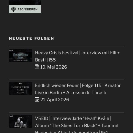
NEUESTE FOLGEN
Heavy Crisis Festival | Interview mit Elli +
Basti | I55
19. Mai 2026
Endlich wieder Feuer | Folge 115 | Kreator
Live in Berlin + A Lesson In Thrash
21. April 2026
VREID | Interview Jarle “Hváll” Kvåle |
Album "The Skies Turn Black" + Tour mit
Hypocrisy, Abbath & Vomitory | I54