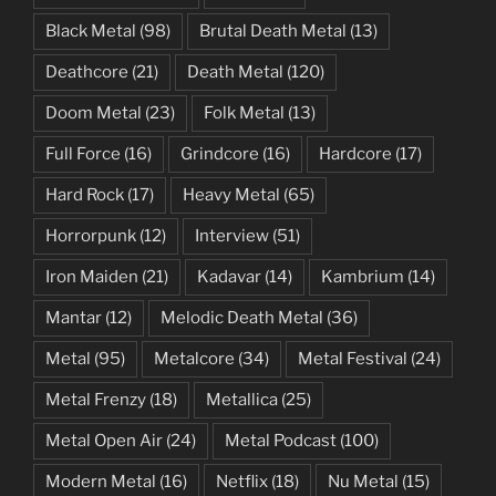
Black Metal
(98)
Brutal Death Metal
(13)
Deathcore
(21)
Death Metal
(120)
Doom Metal
(23)
Folk Metal
(13)
Full Force
(16)
Grindcore
(16)
Hardcore
(17)
Hard Rock
(17)
Heavy Metal
(65)
Horrorpunk
(12)
Interview
(51)
Iron Maiden
(21)
Kadavar
(14)
Kambrium
(14)
Mantar
(12)
Melodic Death Metal
(36)
Metal
(95)
Metalcore
(34)
Metal Festival
(24)
Metal Frenzy
(18)
Metallica
(25)
Metal Open Air
(24)
Metal Podcast
(100)
Modern Metal
(16)
Netflix
(18)
Nu Metal
(15)