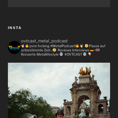
INSTA
ovtcast_metal_podcast
pvre fvcking #MetalPodcast!
Pause auf
unbestimmte Zeit...
Reviews
Interviews
+
Konzerte
Metallifestyle
#OVTCAST