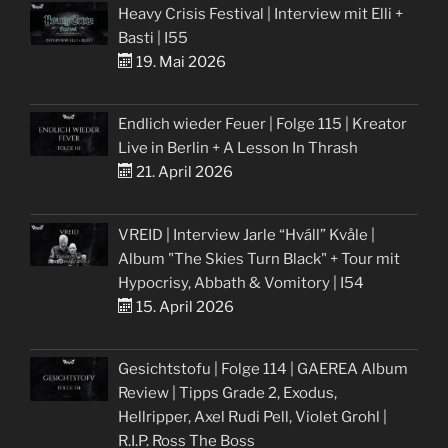
Heavy Crisis Festival | Interview mit Elli +
Basti | I55
19. Mai 2026
Endlich wieder Feuer | Folge 115 | Kreator
Live in Berlin + A Lesson In Thrash
21. April 2026
VREID | Interview Jarle “Hváll” Kvåle |
Album "The Skies Turn Black" + Tour mit
Hypocrisy, Abbath & Vomitory | I54
15. April 2026
Gesichtstofu | Folge 114 | GAEREA Album
Review | Tipps Grade 2, Exodus,
Hellripper, Axel Rudi Pell, Violet Grohl |
R.I.P. Ross The Boss