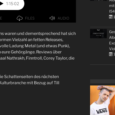
mit
I54
1
Ges
r uns waren und dementsprechend hat sich
Alb
ormen Vielzahl an fetten Releases,
Exo
e volle Ladung Metal (und etwas Punk),
Vio
 eure Gehörgänge. Reviews über
7
al Nathrakh, Finntroll, Corey Taylor, die
ie Schattenseiten des nächsten
ulturbranche mit Bezug auf Till