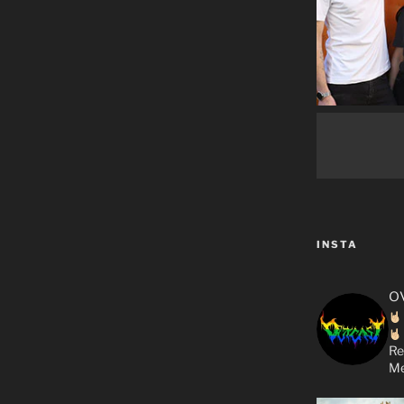
INSTA
o
Re
Me