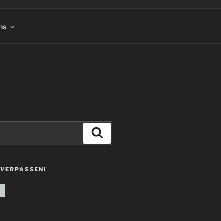
ns
Suchen
 VERPASSEN!