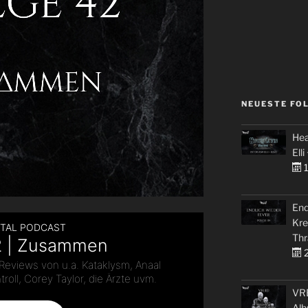
NEUESTE FO
Hea
Elli
1
End
Kre
Thr
2
VRE
Alb