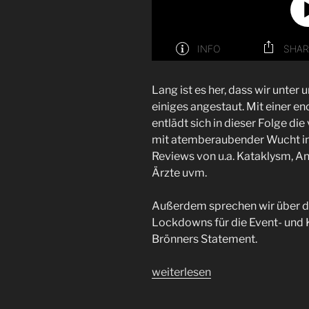
Lang ist es her, dass wir unte
einiges angestaut. Mit einer en
entlädt sich in dieser Folge di
mit atemberaubender Wucht in
Reviews von u.a. Kataklysm, Ana
Ärzte uvm.
Außerdem sprechen wir über d
Lockdowns für die Event- und K
Brönners Statement.
„Folge
weiterlesen
42
|