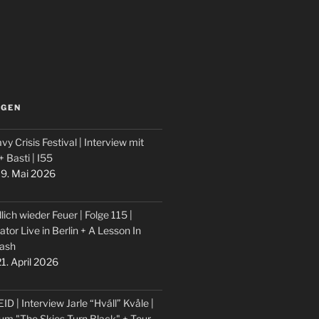
LGEN
vy Crisis Festival | Interview mit
 + Basti | I55
9. Mai 2026
lich wieder Feuer | Folge 115 |
ator Live in Berlin + A Lesson In
ash
1. April 2026
ID | Interview Jarle “Hváll” Kvåle |
um "The Skies Turn Black" + Tour