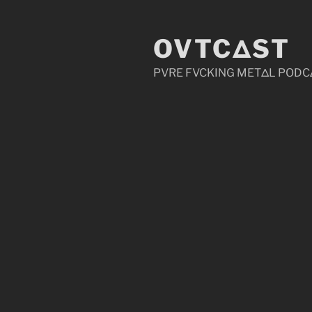
Zum
Inhalt
OVTCΔST
springen
PVRE FVCKING METΔL PODC