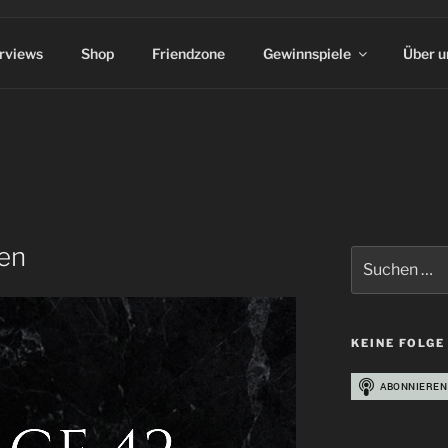
erviews
Shop
Friendzone
Gewinnspiele
Über u
en
Suchen
nach:
KEINE FOLGE