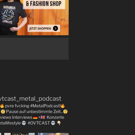
vtcast_metal_podcast
pvre fvcking #MetalPodcast!
Pause auf unbestimmte Zeit...
views
Interviews
+
Konzerte
tallifestyle
#OVTCAST