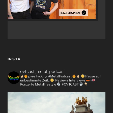
INSTA
ovtcast_metal_podcast
pvre fvcking #MetalPodcast!
Pause auf
unbestimmte Zeit...
Reviews
Interviews
+
Konzerte
Metallifestyle
#OVTCAST