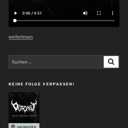
„Gewinnt
weiterlesen
1
x
2
Suchen
Suche
HELLSEATIC
nach:
Tickets!“
KEINE FOLGE VERPASSEN!