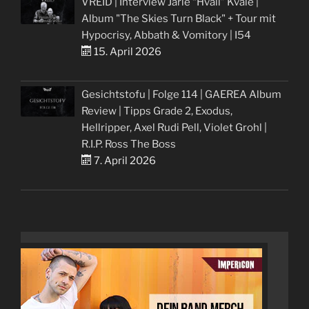
VREID | Interview Jarle “Hváll” Kvåle |
Album "The Skies Turn Black" + Tour mit
Hypocrisy, Abbath & Vomitory | I54
15. April 2026
Gesichtstofu | Folge 114 | GAEREA Album
Review | Tipps Grade 2, Exodus,
Hellripper, Axel Rudi Pell, Violet Grohl |
R.I.P. Ross The Boss
7. April 2026