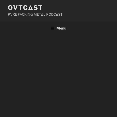
Zum
OVTCΔST
Inhalt
PVRE FVCKING METΔL PODCΔST
springen
Menü