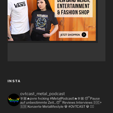
INSTA
ovtcast_metal_podcast
🤘🏼🔥pvre fvcking #MetalPodcast!🔥🤘🏼
😴Pause
auf unbestimmte Zeit...😴
Reviews
Interviews 🇩🇪+
🇬🇧
Konzerte
Metallifestyle
💀 #OVTCAST 💀
👇🏼