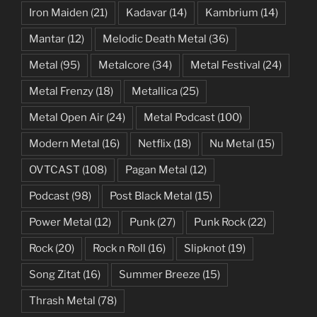
Iron Maiden
(21)
Kadavar
(14)
Kambrium
(14)
Mantar
(12)
Melodic Death Metal
(36)
Metal
(95)
Metalcore
(34)
Metal Festival
(24)
Metal Frenzy
(18)
Metallica
(25)
Metal Open Air
(24)
Metal Podcast
(100)
Modern Metal
(16)
Netflix
(18)
Nu Metal
(15)
OVTCAST
(108)
Pagan Metal
(12)
Podcast
(98)
Post Black Metal
(15)
Power Metal
(12)
Punk
(27)
Punk Rock
(22)
Rock
(20)
Rock n Roll
(16)
Slipknot
(19)
Song Zitat
(16)
Summer Breeze
(15)
Thrash Metal
(78)