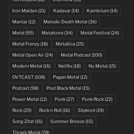
Iron Maiden
(21)
Kadavar
(14)
Kambrium
(14)
Mantar
(12)
Melodic Death Metal
(36)
Metal
(95)
Metalcore
(34)
Metal Festival
(24)
Metal Frenzy
(18)
Metallica
(25)
Metal Open Air
(24)
Metal Podcast
(100)
Modern Metal
(16)
Netflix
(18)
Nu Metal
(15)
OVTCAST
(108)
Pagan Metal
(12)
Podcast
(98)
Post Black Metal
(15)
Power Metal
(12)
Punk
(27)
Punk Rock
(22)
Rock
(20)
Rock n Roll
(16)
Slipknot
(19)
Song Zitat
(16)
Summer Breeze
(15)
Thrash Metal
(78)