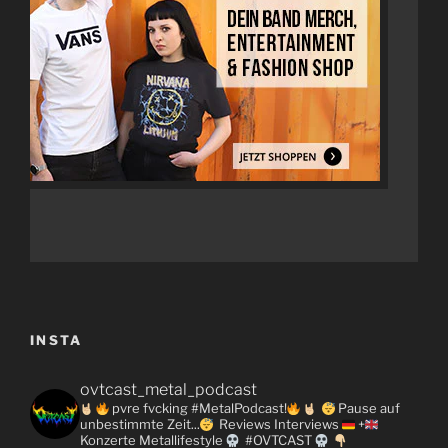
INSTA
ovtcast_metal_podcast
pvre fvcking #MetalPodcast!
Pause auf
unbestimmte Zeit...
Reviews
Interviews
+
Konzerte
Metallifestyle
#OVTCAST