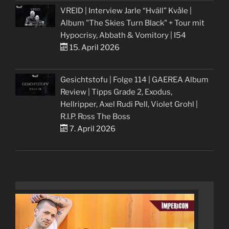
VREID | Interview Jarle “Hváll” Kvåle |
Album "The Skies Turn Black" + Tour mit
Hypocrisy, Abbath & Vomitory | I54
15. April 2026
Gesichtstofu | Folge 114 | GAEREA Album
Review | Tipps Grade 2, Exodus,
Hellripper, Axel Rudi Pell, Violet Grohl |
R.I.P. Ross The Boss
7. April 2026