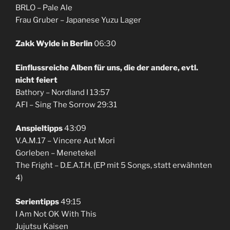
BRLO – Pale Ale
Frau Gruber – Japanese Yuzu Lager
Zakk Wylde in Berlin
06:30
Einflussreiche Alben für uns, die der andere, evtl.
nicht feiert
Bathory – Nordland I 13:57
AFI – Sing The Sorrow 29:31
Anspieltipps
43:09
V.A.M.17 – Vincere Aut Mori
Gorleben – Menetekel
The Fright – D.E.A.T.H. (EP mit 5 Songs, statt erwähnten
4)
Serientipps
49:15
I Am Not OK With This
Jujutsu Kaisen