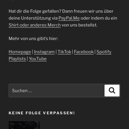
Hat dir die Folge gefallen? Dann freuen wir uns über
deine Unterstützung via
⁠⁠⁠⁠⁠⁠⁠⁠⁠⁠⁠⁠⁠⁠⁠⁠⁠⁠⁠⁠⁠⁠⁠PayPal.Me⁠⁠⁠⁠⁠⁠⁠⁠⁠⁠⁠⁠⁠⁠⁠⁠⁠⁠⁠⁠⁠⁠⁠
oder indem du ein
⁠Shirt oder anderes Merch⁠
von uns bestellst.
Mehr von uns gibt’s hier:
⁠⁠⁠⁠⁠⁠⁠⁠⁠⁠⁠⁠⁠⁠⁠⁠⁠⁠⁠⁠⁠Homepage⁠⁠⁠⁠⁠⁠⁠⁠⁠⁠⁠⁠⁠⁠⁠⁠⁠⁠⁠⁠⁠⁠⁠
|
⁠⁠⁠⁠⁠⁠⁠⁠⁠⁠⁠⁠⁠⁠⁠⁠⁠⁠⁠⁠⁠⁠⁠Instagram⁠⁠⁠⁠⁠⁠⁠⁠⁠⁠⁠⁠⁠⁠⁠⁠⁠⁠⁠⁠⁠⁠⁠
|
⁠⁠⁠⁠⁠⁠⁠⁠⁠⁠⁠⁠⁠⁠⁠⁠⁠⁠⁠⁠⁠⁠⁠TikTok⁠⁠⁠⁠⁠⁠⁠⁠⁠⁠⁠⁠⁠⁠⁠⁠⁠⁠⁠⁠⁠⁠⁠
|
⁠⁠⁠⁠⁠⁠⁠⁠⁠⁠⁠⁠⁠⁠⁠⁠⁠⁠⁠⁠⁠⁠⁠Facebook⁠⁠⁠⁠⁠⁠⁠⁠⁠⁠⁠⁠⁠⁠⁠⁠⁠⁠⁠⁠⁠⁠⁠
|
⁠⁠⁠⁠⁠⁠⁠⁠⁠⁠⁠⁠⁠⁠⁠⁠⁠⁠⁠⁠⁠⁠⁠Spotify
Playlists⁠⁠⁠⁠⁠⁠⁠⁠⁠⁠⁠⁠⁠⁠⁠⁠⁠⁠⁠⁠⁠⁠⁠
|
⁠⁠⁠⁠⁠⁠⁠⁠⁠⁠⁠⁠⁠⁠⁠⁠⁠⁠⁠⁠⁠⁠⁠YouTube
Suchen
Suche
nach:
KEINE FOLGE VERPASSEN!