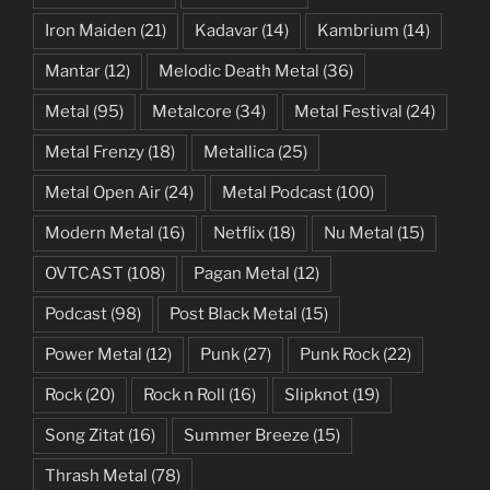
Iron Maiden
(21)
Kadavar
(14)
Kambrium
(14)
Mantar
(12)
Melodic Death Metal
(36)
Metal
(95)
Metalcore
(34)
Metal Festival
(24)
Metal Frenzy
(18)
Metallica
(25)
Metal Open Air
(24)
Metal Podcast
(100)
Modern Metal
(16)
Netflix
(18)
Nu Metal
(15)
OVTCAST
(108)
Pagan Metal
(12)
Podcast
(98)
Post Black Metal
(15)
Power Metal
(12)
Punk
(27)
Punk Rock
(22)
Rock
(20)
Rock n Roll
(16)
Slipknot
(19)
Song Zitat
(16)
Summer Breeze
(15)
Thrash Metal
(78)