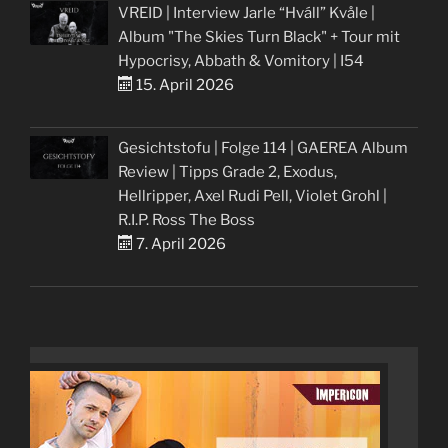
VREID | Interview Jarle “Hváll” Kvåle |
Album "The Skies Turn Black" + Tour mit
Hypocrisy, Abbath & Vomitory | I54
15. April 2026
Gesichtstofu | Folge 114 | GAEREA Album
Review | Tipps Grade 2, Exodus,
Hellripper, Axel Rudi Pell, Violet Grohl |
R.I.P. Ross The Boss
7. April 2026