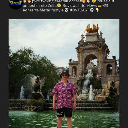
pvre fvcking #MetalPodcast!
Pause auf
unbestimmte Zeit...
Reviews
Interviews
+
Konzerte
Metallifestyle
#OVTCAST