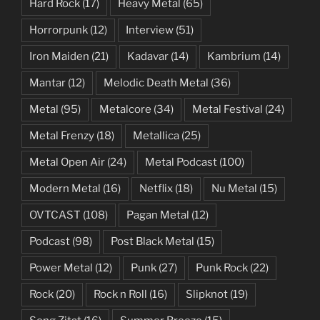
Hard Rock
(17)
Heavy Metal
(65)
Horrorpunk
(12)
Interview
(51)
Iron Maiden
(21)
Kadavar
(14)
Kambrium
(14)
Mantar
(12)
Melodic Death Metal
(36)
Metal
(95)
Metalcore
(34)
Metal Festival
(24)
Metal Frenzy
(18)
Metallica
(25)
Metal Open Air
(24)
Metal Podcast
(100)
Modern Metal
(16)
Netflix
(18)
Nu Metal
(15)
OVTCAST
(108)
Pagan Metal
(12)
Podcast
(98)
Post Black Metal
(15)
Power Metal
(12)
Punk
(27)
Punk Rock
(22)
Rock
(20)
Rock n Roll
(16)
Slipknot
(19)