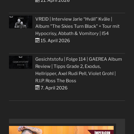
21. April 2026
VREID | Interview Jarle “Hváll” Kvåle |
Album "The Skies Turn Black" + Tour mit
Hypocrisy, Abbath & Vomitory | I54
15. April 2026
Gesichtstofu | Folge 114 | GAEREA Album
Review | Tipps Grade 2, Exodus,
Hellripper, Axel Rudi Pell, Violet Grohl |
R.I.P. Ross The Boss
7. April 2026