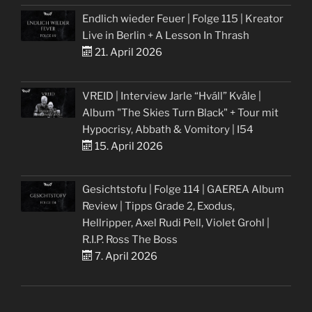
Endlich wieder Feuer | Folge 115 | Kreator
Live in Berlin + A Lesson In Thrash
21. April 2026
VREID | Interview Jarle “Hváll” Kvåle |
Album "The Skies Turn Black" + Tour mit
Hypocrisy, Abbath & Vomitory | I54
15. April 2026
Gesichtstofu | Folge 114 | GAEREA Album
Review | Tipps Grade 2, Exodus,
Hellripper, Axel Rudi Pell, Violet Grohl |
R.I.P. Ross The Boss
7. April 2026