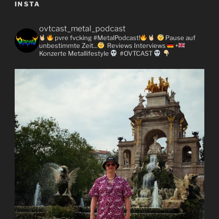
INSTA
ovtcast_metal_podcast
pvre fvcking #MetalPodcast!
Pause auf
unbestimmte Zeit...
Reviews
Interviews
+
Konzerte
Metallifestyle
#OVTCAST