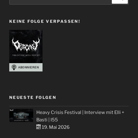
nach:
und
Blut
KEINE FOLGE VERPASSEN!
–
Metal
Album
Cover
Best-
Of“
NEUESTE FOLGEN
Heavy Crisis Festival | Interview mit Elli +
Basti | I55
19. Mai 2026