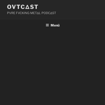
Zum
OVTCΔST
Inhalt
PVRE FVCKING METΔL PODCΔST
springen
Menü