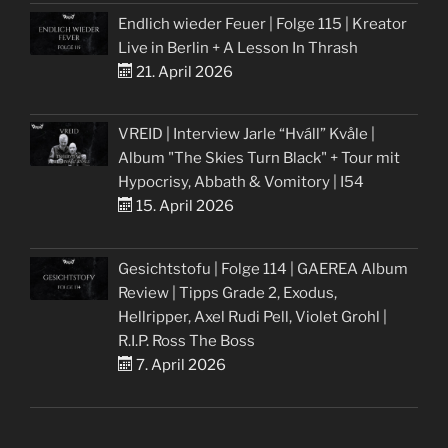
Endlich wieder Feuer | Folge 115 | Kreator
Live in Berlin + A Lesson In Thrash
21. April 2026
VREID | Interview Jarle “Hváll” Kvåle |
Album "The Skies Turn Black" + Tour mit
Hypocrisy, Abbath & Vomitory | I54
15. April 2026
Gesichtstofu | Folge 114 | GAEREA Album
Review | Tipps Grade 2, Exodus,
Hellripper, Axel Rudi Pell, Violet Grohl |
R.I.P. Ross The Boss
7. April 2026