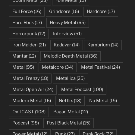
Doom Metal
(23)
Folk Metal
(13)
Full Force
(16)
Grindcore
(16)
Hardcore
(17)
Hard Rock
(17)
Heavy Metal
(65)
Horrorpunk
(12)
Interview
(51)
Iron Maiden
(21)
Kadavar
(14)
Kambrium
(14)
Mantar
(12)
Melodic Death Metal
(36)
Metal
(95)
Metalcore
(34)
Metal Festival
(24)
Metal Frenzy
(18)
Metallica
(25)
Metal Open Air
(24)
Metal Podcast
(100)
Modern Metal
(16)
Netflix
(18)
Nu Metal
(15)
OVTCAST
(108)
Pagan Metal
(12)
Podcast
(98)
Post Black Metal
(15)
Power Metal
(12)
Punk
(27)
Punk Rock
(22)