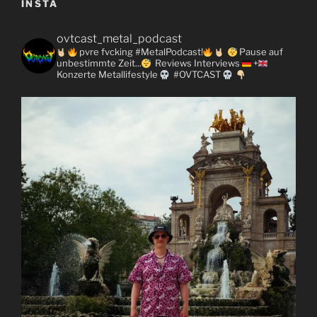
INSTA
ovtcast_metal_podcast
pvre fvcking #MetalPodcast!
Pause auf
unbestimmte Zeit...
Reviews
Interviews
+
Konzerte
Metallifestyle
#OVTCAST