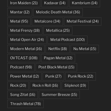
Iron Maiden
(21)
Kadavar
(14)
Kambrium
(14)
Mantar
(12)
Melodic Death Metal
(36)
Metal
(95)
Metalcore
(34)
Metal Festival
(24)
Metal Frenzy
(18)
Metallica
(25)
Metal Open Air
(24)
Metal Podcast
(100)
Modern Metal
(16)
Netflix
(18)
Nu Metal
(15)
OVTCAST
(108)
Pagan Metal
(12)
Podcast
(98)
Post Black Metal
(15)
Power Metal
(12)
Punk
(27)
Punk Rock
(22)
Rock
(20)
Rock n Roll
(16)
Slipknot
(19)
Song Zitat
(16)
Summer Breeze
(15)
Thrash Metal
(78)