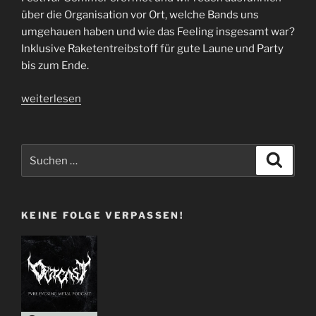
über die Organisation vor Ort, welche Bands uns
umgehauen haben und wie das Feeling insgesamt war?
Inklusive Raketentreibstoff für gute Laune und Party
bis zum Ende.
„Folge
weiterlesen
54
|
Helmpflicht“
Suchen
Suche
nach:
KEINE FOLGE VERPASSEN!