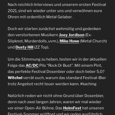
Nach reichlich Interviews und unserem ersten Festival
2021, sind wir wieder unter uns und verwöhnen eure
Ohren mit ordentlich Metal Gelaber.
Doch wir starten zunächst wehmütig und gedenken
den verstorbenen Musikern
Joey Jordison
(Ex-
Slipknot, Murderdolls, uvm.),
Mike Howe
(Metal Church)
und
Dusty Hill
(ZZ Top).
Um die Stimmung zu heben, testen wir in der aktuellen
Folge das
AC/DC
Pils “Rock Or Bust”. Mit einem Pint,
das perfekte Festival Dosenbier oder doch lieber 5,0?
Witchel
verrät euch, warum das standard Festival-Bier
trotz Angebot recht teuer werden kann. #kaching
Natürlich reden wir nicht ohne Grund über Dosenbier,
denn nach zwei langen Jahren, waren wir mal wieder
vor einer Open-Air Bühne. Das
HelmFest
hat unseren
Festival-Sommer eröffnet und wir reden ausführlich