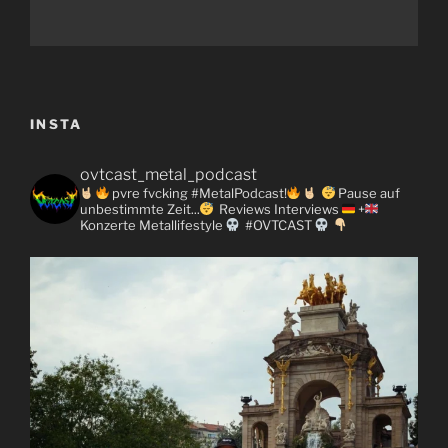
INSTA
ovtcast_metal_podcast
pvre fvcking #MetalPodcast!
Pause auf
unbestimmte Zeit...
Reviews
Interviews
+
Konzerte
Metallifestyle
#OVTCAST