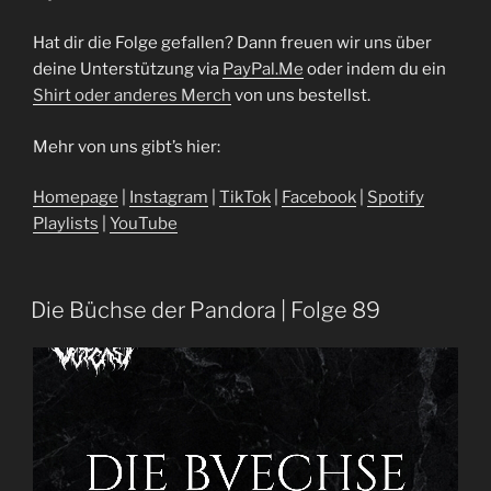
Hat dir die Folge gefallen? Dann freuen wir uns über
deine Unterstützung via
⁠⁠⁠⁠⁠⁠⁠⁠⁠⁠⁠⁠⁠⁠⁠⁠⁠⁠⁠⁠⁠⁠⁠PayPal.Me⁠⁠⁠⁠⁠⁠⁠⁠⁠⁠⁠⁠⁠⁠⁠⁠⁠⁠⁠⁠⁠⁠⁠
oder indem du ein
⁠Shirt oder anderes Merch⁠
von uns bestellst.
Mehr von uns gibt’s hier:
⁠⁠⁠⁠⁠⁠⁠⁠⁠⁠⁠⁠⁠⁠⁠⁠⁠⁠⁠⁠⁠Homepage⁠⁠⁠⁠⁠⁠⁠⁠⁠⁠⁠⁠⁠⁠⁠⁠⁠⁠⁠⁠⁠⁠⁠
|
⁠⁠⁠⁠⁠⁠⁠⁠⁠⁠⁠⁠⁠⁠⁠⁠⁠⁠⁠⁠⁠⁠⁠Instagram⁠⁠⁠⁠⁠⁠⁠⁠⁠⁠⁠⁠⁠⁠⁠⁠⁠⁠⁠⁠⁠⁠⁠
|
⁠⁠⁠⁠⁠⁠⁠⁠⁠⁠⁠⁠⁠⁠⁠⁠⁠⁠⁠⁠⁠⁠⁠TikTok⁠⁠⁠⁠⁠⁠⁠⁠⁠⁠⁠⁠⁠⁠⁠⁠⁠⁠⁠⁠⁠⁠⁠
|
⁠⁠⁠⁠⁠⁠⁠⁠⁠⁠⁠⁠⁠⁠⁠⁠⁠⁠⁠⁠⁠⁠⁠Facebook⁠⁠⁠⁠⁠⁠⁠⁠⁠⁠⁠⁠⁠⁠⁠⁠⁠⁠⁠⁠⁠⁠⁠
|
⁠⁠⁠⁠⁠⁠⁠⁠⁠⁠⁠⁠⁠⁠⁠⁠⁠⁠⁠⁠⁠⁠⁠Spotify
Playlists⁠⁠⁠⁠⁠⁠⁠⁠⁠⁠⁠⁠⁠⁠⁠⁠⁠⁠⁠⁠⁠⁠⁠
|
⁠⁠⁠⁠⁠⁠⁠⁠⁠⁠⁠⁠⁠⁠⁠⁠⁠⁠⁠⁠⁠⁠⁠YouTube
Die Büchse der Pandora | Folge 89