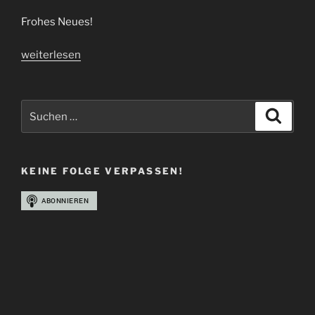
Frohes Neues!
„HGRM!
weiterlesen
|
Folge
86“
Suchen
Suche
nach:
KEINE FOLGE VERPASSEN!