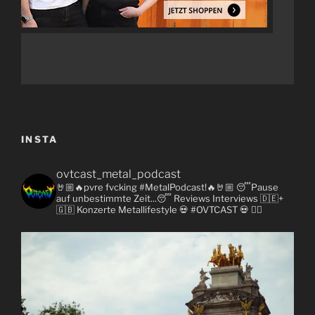
INSTA
ovtcast_metal_podcast
🤘🏼🔥pvre fvcking #MetalPodcast!🔥🤘🏼
😴Pause
auf unbestimmte Zeit...😴
Reviews
Interviews 🇩🇪+
🇬🇧
Konzerte
Metallifestyle
💀 #OVTCAST 💀
👇🏼