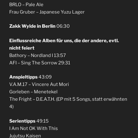
BRLO – Pale Ale
Frau Gruber – Japanese Yuzu Lager
Zakk Wylde in Berlin
06:30
Einflussreiche Alben für uns, die der andere, evtl.
nicht feiert
Bathory – Nordland I 13:57
AFI – Sing The Sorrow 29:31
Anspieltipps
43:09
V.A.M.17 – Vincere Aut Mori
Gorleben – Menetekel
The Fright – D.E.A.T.H. (EP mit 5 Songs, statt erwähnten
4)
Serientipps
49:15
I Am Not OK With This
Jujutsu Kaisen