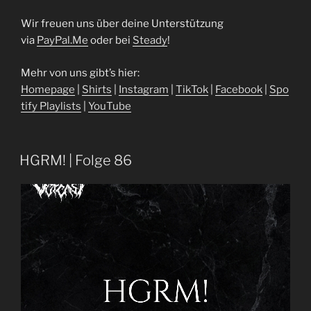
Wir freuen uns über deine Unterstützung
via
⁠⁠⁠⁠⁠⁠⁠⁠⁠PayPal.Me⁠⁠⁠⁠⁠⁠⁠⁠⁠
oder bei
⁠⁠⁠⁠⁠⁠⁠⁠⁠Steady⁠⁠⁠⁠⁠⁠⁠⁠⁠
!
Mehr von uns gibt’s hier:
⁠⁠⁠⁠⁠⁠⁠⁠⁠Homepage⁠⁠⁠⁠⁠⁠⁠⁠⁠
|
⁠⁠⁠⁠⁠⁠⁠⁠⁠Shirts⁠⁠⁠⁠⁠⁠⁠⁠⁠
|
⁠⁠⁠⁠⁠⁠⁠⁠⁠Instagram⁠⁠⁠⁠⁠⁠⁠⁠⁠
|
⁠⁠⁠⁠⁠⁠⁠⁠⁠TikTok⁠⁠⁠⁠⁠⁠⁠⁠⁠
|
⁠⁠⁠⁠⁠⁠⁠⁠⁠Facebook⁠⁠⁠⁠⁠⁠⁠⁠⁠
|
⁠⁠⁠⁠⁠⁠⁠⁠⁠Spo
tify Playlists⁠⁠⁠⁠⁠⁠⁠⁠⁠
|
⁠⁠⁠⁠⁠⁠⁠⁠⁠YouTube⁠⁠
HGRM! | Folge 86