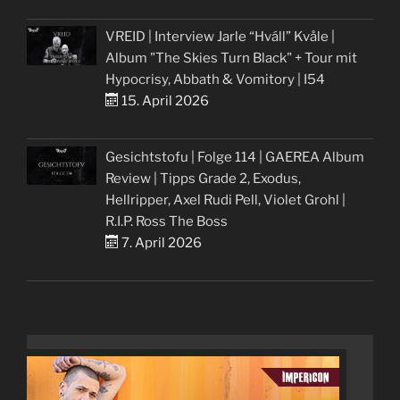
VREID | Interview Jarle “Hváll” Kvåle |
Album "The Skies Turn Black" + Tour mit
Hypocrisy, Abbath & Vomitory | I54
15. April 2026
Gesichtstofu | Folge 114 | GAEREA Album
Review | Tipps Grade 2, Exodus,
Hellripper, Axel Rudi Pell, Violet Grohl |
R.I.P. Ross The Boss
7. April 2026