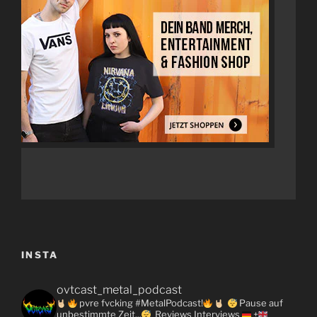
INSTA
ovtcast_metal_podcast
pvre fvcking #MetalPodcast!
Pause auf
unbestimmte Zeit...
Reviews
Interviews
+