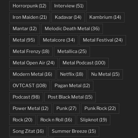
Horrorpunk
(12)
Interview
(51)
Iron Maiden
(21)
Kadavar
(14)
Kambrium
(14)
Mantar
(12)
Melodic Death Metal
(36)
Metal
(95)
Metalcore
(34)
Metal Festival
(24)
Metal Frenzy
(18)
Metallica
(25)
Metal Open Air
(24)
Metal Podcast
(100)
Modern Metal
(16)
Netflix
(18)
Nu Metal
(15)
OVTCAST
(108)
Pagan Metal
(12)
Podcast
(98)
Post Black Metal
(15)
Power Metal
(12)
Punk
(27)
Punk Rock
(22)
Rock
(20)
Rock n Roll
(16)
Slipknot
(19)
Song Zitat
(16)
Summer Breeze
(15)