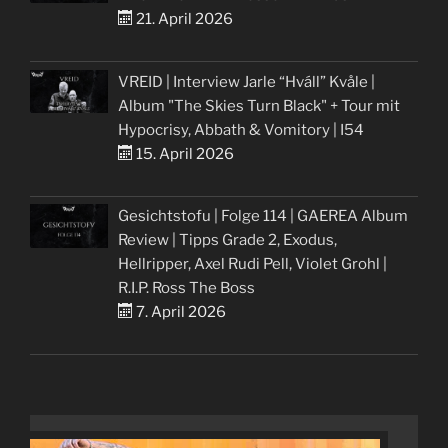
21. April 2026
VREID | Interview Jarle “Hváll” Kvåle |
Album "The Skies Turn Black" + Tour mit
Hypocrisy, Abbath & Vomitory | I54
15. April 2026
Gesichtstofu | Folge 114 | GAEREA Album
Review | Tipps Grade 2, Exodus,
Hellripper, Axel Rudi Pell, Violet Grohl |
R.I.P. Ross The Boss
7. April 2026