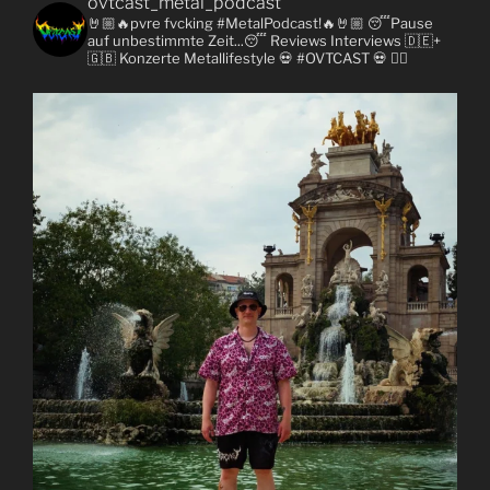
ovtcast_metal_podcast
🤘🏼🔥pvre fvcking #MetalPodcast!🔥🤘🏼
😴Pause
auf unbestimmte Zeit...😴
Reviews
Interviews 🇩🇪+
🇬🇧
Konzerte
Metallifestyle
💀 #OVTCAST 💀
👇🏼