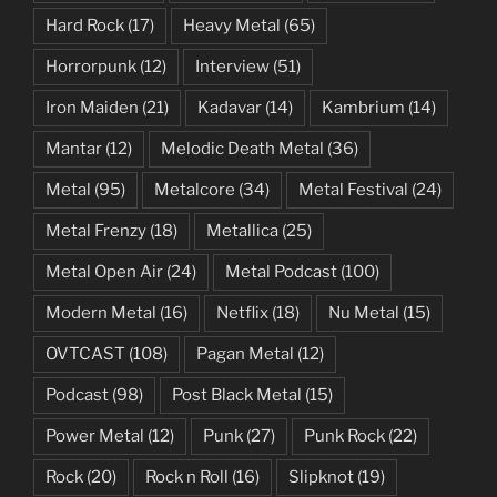
Hard Rock
(17)
Heavy Metal
(65)
Horrorpunk
(12)
Interview
(51)
Iron Maiden
(21)
Kadavar
(14)
Kambrium
(14)
Mantar
(12)
Melodic Death Metal
(36)
Metal
(95)
Metalcore
(34)
Metal Festival
(24)
Metal Frenzy
(18)
Metallica
(25)
Metal Open Air
(24)
Metal Podcast
(100)
Modern Metal
(16)
Netflix
(18)
Nu Metal
(15)
OVTCAST
(108)
Pagan Metal
(12)
Podcast
(98)
Post Black Metal
(15)
Power Metal
(12)
Punk
(27)
Punk Rock
(22)
Rock
(20)
Rock n Roll
(16)
Slipknot
(19)