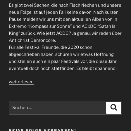
Es gibt zwei Sachen, die nach Fisch riechen und unsere
neue Folge ist auf jeden Fall keine davon. Nach kurzer
Pause melden wir uns mit den aktuellen Alben von
In
Extremo
“Kompass zur Sonne” und
ACxDC
“Satan Is
King” zurück. Wie jetzt ACDC? Ja genau, wir reden über
Antichrist Demoncore.
Für alle Festival Freunde, die 2020 schon
abgeschrieben haben, schüren wir etwas Hoffnung
und stellen euch ein paar Festivals vor, die diese Jahr
eventuell doch noch stattfinden. Es bleibt spannend!
„Folge
weiterlesen
35
|
Matjes,
Suchen
Suche
jes
nach:
jes
jes“
KEINE FOLGE VERPASSEN!