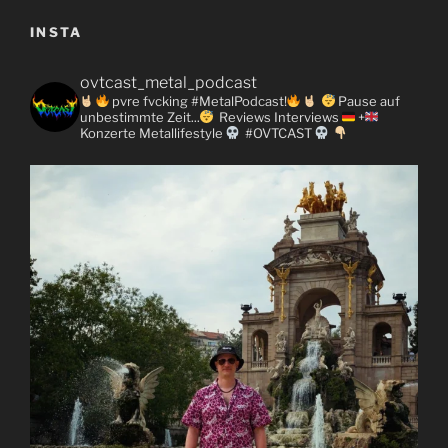
INSTA
ovtcast_metal_podcast
pvre fvcking #MetalPodcast!
Pause auf
unbestimmte Zeit...
Reviews
Interviews
+
Konzerte
Metallifestyle
#OVTCAST