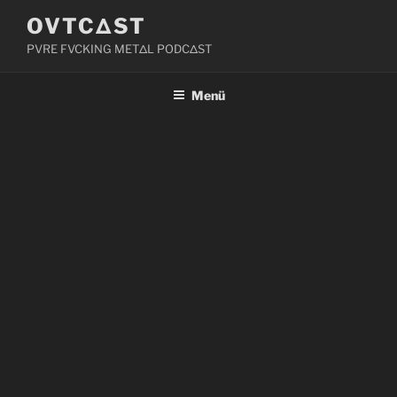
Zum
OVTCΔST
Inhalt
PVRE FVCKING METΔL PODCΔST
springen
Menü