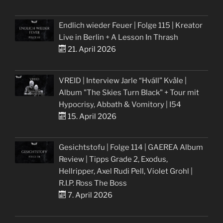
Endlich wieder Feuer | Folge 115 | Kreator
Live in Berlin + A Lesson In Thrash
21. April 2026
VREID | Interview Jarle “Hváll” Kvåle |
Album "The Skies Turn Black" + Tour mit
Hypocrisy, Abbath & Vomitory | I54
15. April 2026
Gesichtstofu | Folge 114 | GAEREA Album
Review | Tipps Grade 2, Exodus,
Hellripper, Axel Rudi Pell, Violet Grohl |
R.I.P. Ross The Boss
7. April 2026