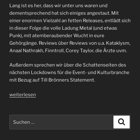
Lang ist es her, dass wir unter uns waren und
dementsprechend hat sich einiges angestaut. Mit
einer enormen Vielzahl an fetten Releases, entlädt sich
in dieser Folge die volle Ladung Metal (und etwas
Punk), mit atemberaubender Wucht in eure
Gehörgänge. Reviews über Reviews von u.a. Kataklysm,
Anaal Nathrakh, Finntroll, Corey Taylor, die Ärzte uvm.
Außerdem sprechen wir über die Schattenseiten des
nächsten Lockdowns für die Event- und Kulturbranche
mit Bezug auf Till Brönners Statement.
„Folge
weiterlesen
42
|
Zusammen“
Suchen
Suche
nach: