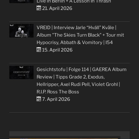
Live in Berlin + A Lesson In Thrash
21. April 2026
VREID | Interview Jarle “Hváll” Kvåle |
Album "The Skies Turn Black" + Tour mit
Hypocrisy, Abbath & Vomitory | I54
15. April 2026
Gesichtstofu | Folge 114 | GAEREA Album
Review | Tipps Grade 2, Exodus,
Hellripper, Axel Rudi Pell, Violet Grohl |
R.I.P. Ross The Boss
7. April 2026