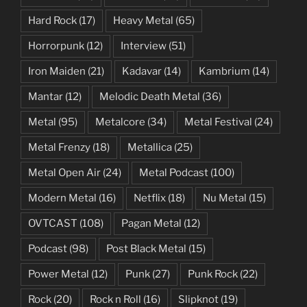
Hard Rock
(17)
Heavy Metal
(65)
Horrorpunk
(12)
Interview
(51)
Iron Maiden
(21)
Kadavar
(14)
Kambrium
(14)
Mantar
(12)
Melodic Death Metal
(36)
Metal
(95)
Metalcore
(34)
Metal Festival
(24)
Metal Frenzy
(18)
Metallica
(25)
Metal Open Air
(24)
Metal Podcast
(100)
Modern Metal
(16)
Netflix
(18)
Nu Metal
(15)
OVTCAST
(108)
Pagan Metal
(12)
Podcast
(98)
Post Black Metal
(15)
Power Metal
(12)
Punk
(27)
Punk Rock
(22)
Rock
(20)
Rock n Roll
(16)
Slipknot
(19)