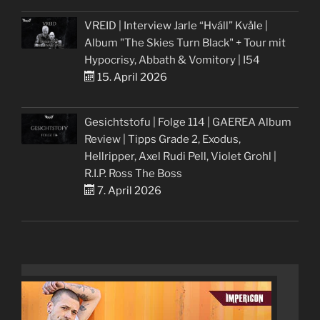
VREID | Interview Jarle “Hváll” Kvåle |
Album "The Skies Turn Black" + Tour mit
Hypocrisy, Abbath & Vomitory | I54
15. April 2026
Gesichtstofu | Folge 114 | GAEREA Album
Review | Tipps Grade 2, Exodus,
Hellripper, Axel Rudi Pell, Violet Grohl |
R.I.P. Ross The Boss
7. April 2026