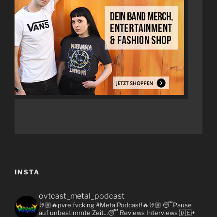
INSTA
ovtcast_metal_podcast
🤘🏼🔥pvre fvcking #MetalPodcast!🔥🤘🏼
😴Pause
auf unbestimmte Zeit...😴
Reviews
Interviews 🇩🇪+