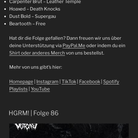
Carpenter Brut – Leather Temple
Hoaxed – Death Knocks
Dust Bold – Supergau
Beartooth – Free
Hat dir die Folge gefallen? Dann freuen wir uns über
deine Unterstützung via
⁠⁠⁠⁠⁠⁠⁠⁠⁠⁠⁠⁠⁠⁠⁠⁠⁠⁠⁠⁠⁠⁠⁠⁠⁠⁠PayPal.Me⁠⁠⁠⁠⁠⁠⁠⁠⁠⁠⁠⁠⁠⁠⁠⁠⁠⁠⁠⁠⁠⁠⁠⁠⁠⁠
oder indem du ein
⁠⁠⁠⁠Shirt oder anderes Merch⁠⁠⁠⁠
von uns bestellst.
Mehr von uns gibt’s hier:
⁠⁠⁠⁠⁠⁠⁠⁠⁠⁠⁠⁠⁠⁠⁠⁠⁠⁠⁠⁠⁠⁠⁠⁠Homepage⁠⁠⁠⁠⁠⁠⁠⁠⁠⁠⁠⁠⁠⁠⁠⁠⁠⁠⁠⁠⁠⁠⁠⁠⁠⁠
|
⁠⁠⁠⁠⁠⁠⁠⁠⁠⁠⁠⁠⁠⁠⁠⁠⁠⁠⁠⁠⁠⁠⁠⁠⁠⁠Instagram⁠⁠⁠⁠⁠⁠⁠⁠⁠⁠⁠⁠⁠⁠⁠⁠⁠⁠⁠⁠⁠⁠⁠⁠⁠⁠
|
⁠⁠⁠⁠⁠⁠⁠⁠⁠⁠⁠⁠⁠⁠⁠⁠⁠⁠⁠⁠⁠⁠⁠⁠⁠⁠TikTok⁠⁠⁠⁠⁠⁠⁠⁠⁠⁠⁠⁠⁠⁠⁠⁠⁠⁠⁠⁠⁠⁠⁠⁠⁠⁠
|
⁠⁠⁠⁠⁠⁠⁠⁠⁠⁠⁠⁠⁠⁠⁠⁠⁠⁠⁠⁠⁠⁠⁠⁠⁠⁠Facebook⁠⁠⁠⁠⁠⁠⁠⁠⁠⁠⁠⁠⁠⁠⁠⁠⁠⁠⁠⁠⁠⁠⁠⁠⁠⁠
|
⁠⁠⁠⁠⁠⁠⁠⁠⁠⁠⁠⁠⁠⁠⁠⁠⁠⁠⁠⁠⁠⁠⁠⁠⁠⁠Spotify
Playlists⁠⁠⁠⁠⁠⁠⁠⁠⁠⁠⁠⁠⁠⁠⁠⁠⁠⁠⁠⁠⁠⁠⁠⁠⁠⁠
|
⁠⁠⁠⁠⁠⁠⁠⁠⁠⁠⁠⁠⁠⁠⁠⁠⁠⁠⁠⁠⁠⁠⁠⁠⁠⁠YouTube⁠
HGRM! | Folge 86