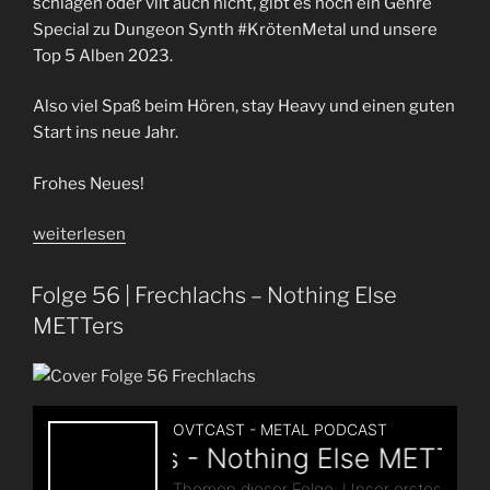
schlagen oder vllt auch nicht, gibt es noch ein Genre
Special zu Dungeon Synth #KrötenMetal und unsere
Top 5 Alben 2023.
Also viel Spaß beim Hören, stay Heavy und einen guten
Start ins neue Jahr.
Frohes Neues!
„HGRM!
weiterlesen
|
Folge
Folge 56 | Frechlachs – Nothing Else
86“
METTers