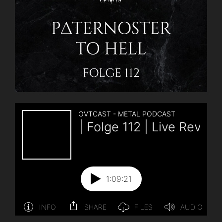
Kreator
Live
in
Berlin
+
A
Lesson
In
Thrash“