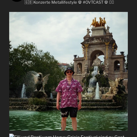
🇬🇧
Konzerte
Metallifestyle
💀 #OVTCAST 💀
👇🏼