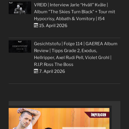
VREID | Interview Jarle “Hváll” Kvåle |
Album "The Skies Turn Black" + Tour mit
Hypocrisy, Abbath & Vomitory | I54
15. April 2026
Gesichtstofu | Folge 114 | GAEREA Album
Review | Tipps Grade 2, Exodus,
Hellripper, Axel Rudi Pell, Violet Grohl |
R.I.P. Ross The Boss
7. April 2026