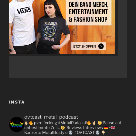
INSTA
ovtcast_metal_podcast
pvre fvcking #MetalPodcast!
Pause auf
unbestimmte Zeit...
Reviews
Interviews
+
Konzerte
Metallifestyle
#OVTCAST