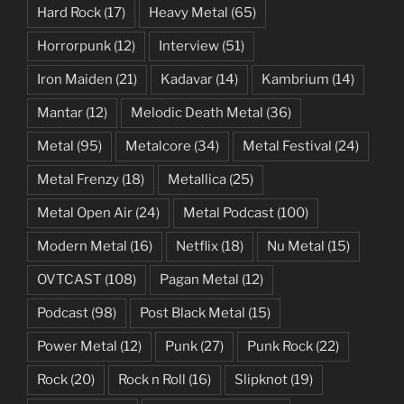
Hard Rock
(17)
Heavy Metal
(65)
Horrorpunk
(12)
Interview
(51)
Iron Maiden
(21)
Kadavar
(14)
Kambrium
(14)
Mantar
(12)
Melodic Death Metal
(36)
Metal
(95)
Metalcore
(34)
Metal Festival
(24)
Metal Frenzy
(18)
Metallica
(25)
Metal Open Air
(24)
Metal Podcast
(100)
Modern Metal
(16)
Netflix
(18)
Nu Metal
(15)
OVTCAST
(108)
Pagan Metal
(12)
Podcast
(98)
Post Black Metal
(15)
Power Metal
(12)
Punk
(27)
Punk Rock
(22)
Rock
(20)
Rock n Roll
(16)
Slipknot
(19)