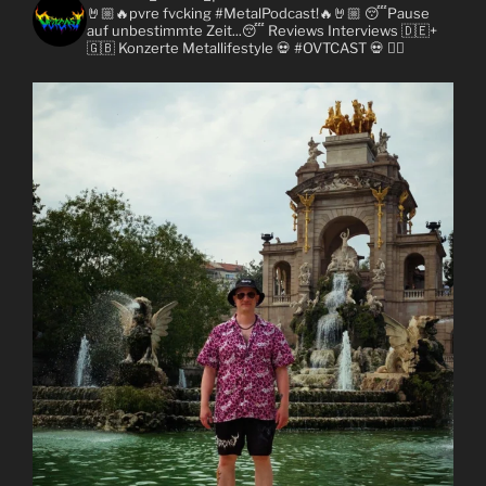
🤘🏼🔥pvre fvcking #MetalPodcast!🔥🤘🏼
😴Pause
auf unbestimmte Zeit...😴
Reviews
Interviews 🇩🇪+
🇬🇧
Konzerte
Metallifestyle
💀 #OVTCAST 💀
👇🏼