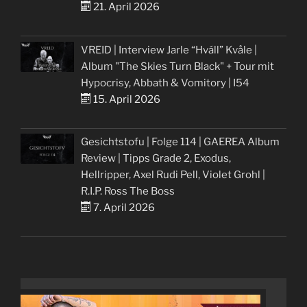
21. April 2026
VREID | Interview Jarle “Hváll” Kvåle |
Album "The Skies Turn Black" + Tour mit
Hypocrisy, Abbath & Vomitory | I54
15. April 2026
Gesichtstofu | Folge 114 | GAEREA Album
Review | Tipps Grade 2, Exodus,
Hellripper, Axel Rudi Pell, Violet Grohl |
R.I.P. Ross The Boss
7. April 2026