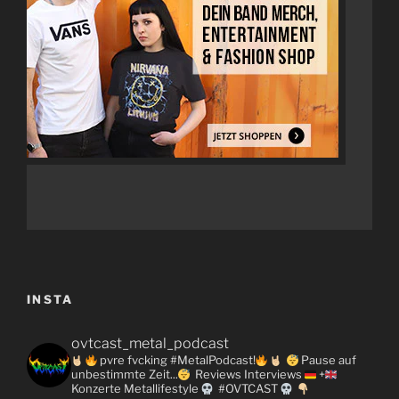
INSTA
ovtcast_metal_podcast
pvre fvcking #MetalPodcast!
Pause auf
unbestimmte Zeit...
Reviews
Interviews
+
Konzerte
Metallifestyle
#OVTCAST