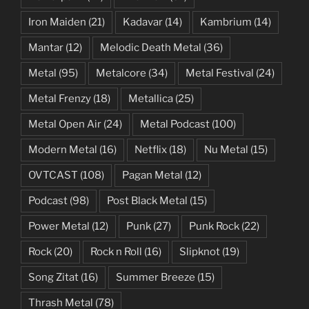
Iron Maiden
(21)
Kadavar
(14)
Kambrium
(14)
Mantar
(12)
Melodic Death Metal
(36)
Metal
(95)
Metalcore
(34)
Metal Festival
(24)
Metal Frenzy
(18)
Metallica
(25)
Metal Open Air
(24)
Metal Podcast
(100)
Modern Metal
(16)
Netflix
(18)
Nu Metal
(15)
OVTCAST
(108)
Pagan Metal
(12)
Podcast
(98)
Post Black Metal
(15)
Power Metal
(12)
Punk
(27)
Punk Rock
(22)
Rock
(20)
Rock n Roll
(16)
Slipknot
(19)
Song Zitat
(16)
Summer Breeze
(15)
Thrash Metal
(78)