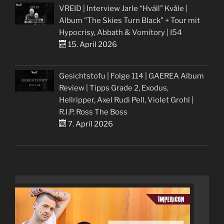
VREID | Interview Jarle “Hváll” Kvåle |
Album "The Skies Turn Black" + Tour mit
Hypocrisy, Abbath & Vomitory | I54
15. April 2026
Gesichtstofu | Folge 114 | GAEREA Album
Review | Tipps Grade 2, Exodus,
Hellripper, Axel Rudi Pell, Violet Grohl |
R.I.P. Ross The Boss
7. April 2026