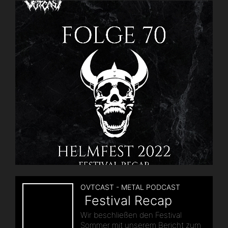
Böllers
|
Paleface
Swiss,
Neckbreakker
Album
Reviews
|
Folge
102“