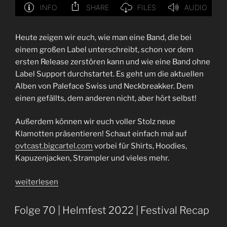
Heute zeigen wir euch, wie man eine Band, die bei
einem großen Label unterschreibt, schon vor dem
ersten Release zerstören kann und wie eine Band ohne
Label Support durchstartet. Es geht um die aktuellen
Alben von Paleface Swiss und Neckbreakker. Dem
einen gefällts, dem anderen nicht, aber hört selbst!
Außerdem können wir euch voller Stolz neue
Klamotten präsentieren! Schaut einfach mal auf
⁠ovtcast.bigcartel.com⁠
vorbei für Shirts, Hoodies,
Kapuzenjacken, Strampler und vieles mehr.
„Die
weiterlesen
andere
Seite
Folge 70 | Helmfest 2022 | Festival Recap
des