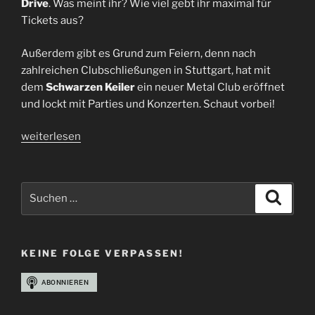
Drive
. Was meint ihr? Wie viel gebt ihr maximal für
Tickets aus?
Außerdem gibt es Grund zum Feiern, denn nach
zahlreichen Clubschließungen in Stuttgart, hat mit
dem
Schwarzen Keiler
ein neuer Metal Club eröffnet
und lockt mit Parties und Konzerten. Schaut vorbei!
„Folge
weiterlesen
70
|
Helmfest
Suchen
Suche
2022
nach:
|
Festival
KEINE FOLGE VERPASSEN!
Recap“