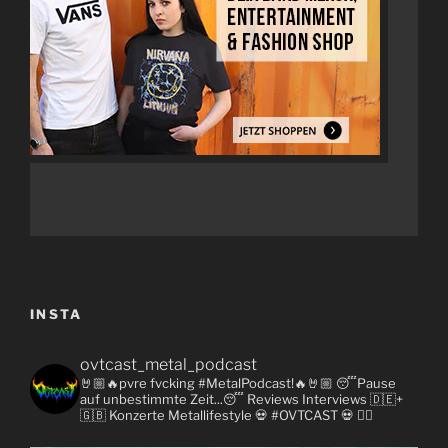
INSTA
ovtcast_metal_podcast
🤘🏼🔥pvre fvcking #MetalPodcast!🔥🤘🏼
😴Pause
auf unbestimmte Zeit...😴
Reviews
Interviews 🇩🇪+
🇬🇧
Konzerte
Metallifestyle
💀 #OVTCAST 💀
👇🏼