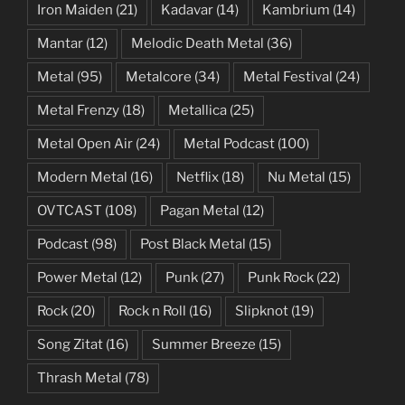
Iron Maiden
(21)
Kadavar
(14)
Kambrium
(14)
Mantar
(12)
Melodic Death Metal
(36)
Metal
(95)
Metalcore
(34)
Metal Festival
(24)
Metal Frenzy
(18)
Metallica
(25)
Metal Open Air
(24)
Metal Podcast
(100)
Modern Metal
(16)
Netflix
(18)
Nu Metal
(15)
OVTCAST
(108)
Pagan Metal
(12)
Podcast
(98)
Post Black Metal
(15)
Power Metal
(12)
Punk
(27)
Punk Rock
(22)
Rock
(20)
Rock n Roll
(16)
Slipknot
(19)
Song Zitat
(16)
Summer Breeze
(15)
Thrash Metal
(78)