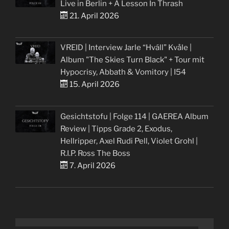
Live in Berlin + A Lesson In Thrash
21. April 2026
VREID | Interview Jarle “Hváll” Kvåle |
Album "The Skies Turn Black" + Tour mit
Hypocrisy, Abbath & Vomitory | I54
15. April 2026
Gesichtstofu | Folge 114 | GAEREA Album
Review | Tipps Grade 2, Exodus,
Hellripper, Axel Rudi Pell, Violet Grohl |
R.I.P. Ross The Boss
7. April 2026