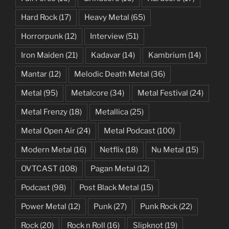
Hard Rock
(17)
Heavy Metal
(65)
Horrorpunk
(12)
Interview
(51)
Iron Maiden
(21)
Kadavar
(14)
Kambrium
(14)
Mantar
(12)
Melodic Death Metal
(36)
Metal
(95)
Metalcore
(34)
Metal Festival
(24)
Metal Frenzy
(18)
Metallica
(25)
Metal Open Air
(24)
Metal Podcast
(100)
Modern Metal
(16)
Netflix
(18)
Nu Metal
(15)
OVTCAST
(108)
Pagan Metal
(12)
Podcast
(98)
Post Black Metal
(15)
Power Metal
(12)
Punk
(27)
Punk Rock
(22)
Rock
(20)
Rock n Roll
(16)
Slipknot
(19)