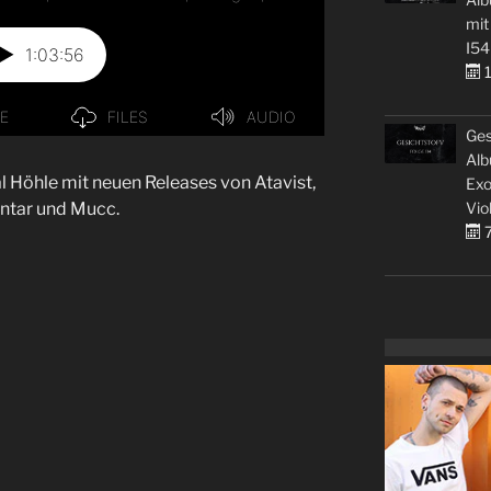
mit
I54
1
Ges
Alb
l Höhle mit neuen Releases von Atavist,
Exo
Vio
antar und Mucc.
7