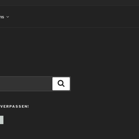
ns
Suchen
 VERPASSEN!