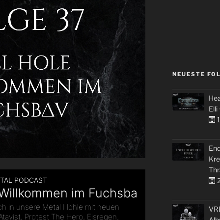
NEUESTE FO
Hea
Elli
1
End
Kre
Thr
2
VRE
Alb