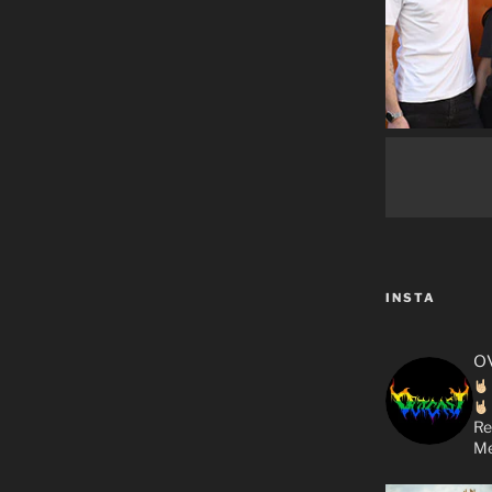
INSTA
o
Re
Me