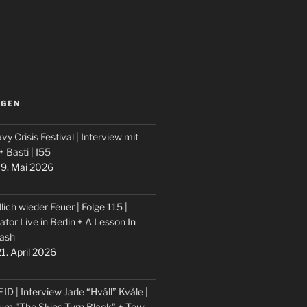
LGEN
vy Crisis Festival | Interview mit
 + Basti | I55
9. Mai 2026
lich wieder Feuer | Folge 115 |
ator Live in Berlin + A Lesson In
ash
1. April 2026
ID | Interview Jarle “Hváll” Kvåle |
um "The Skies Turn Black" + Tour