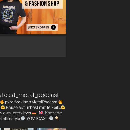
vtcast_metal_podcast
pvre fvcking #MetalPodcast!
Pause auf unbestimmte Zeit...
views
Interviews
+
Konzerte
tallifestyle
#OVTCAST