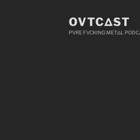
Zum
Inhalt
OVTCΔST
springen
PVRE FVCKING METΔL PODC