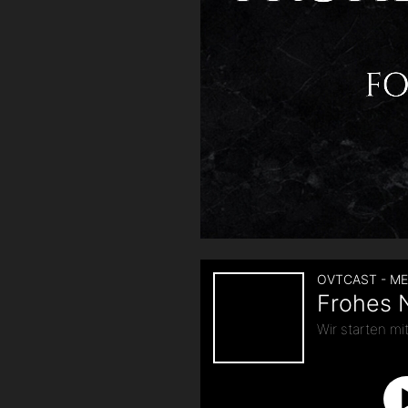
|
Folge
101“