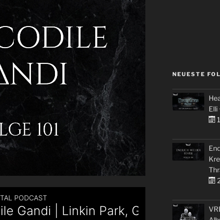
NEUESTE FO
Hea
Elli
1
End
Kre
Thr
2
VRE
Alb