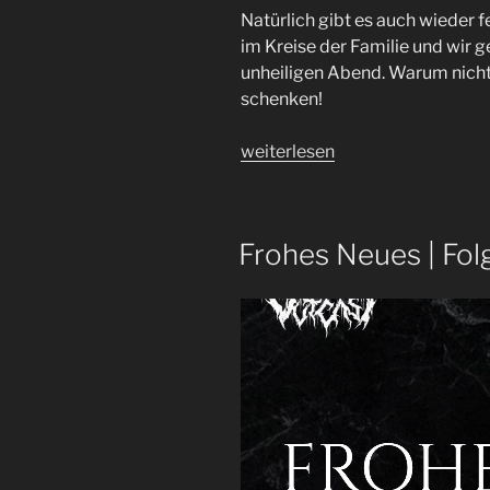
Natürlich gibt es auch wieder fe
im Kreise der Familie und wir 
unheiligen Abend. Warum nicht
schenken!
„CROCodile
weiterlesen
Gandi
|
Linkin
Frohes Neues | Fol
Park,
Gaerea,
Iotunn
Reviews
+
Metal
Frenzy
Festival
Ausblick