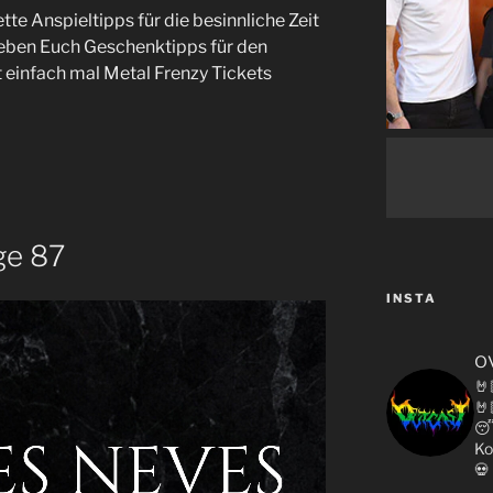
tte Anspieltipps für die besinnliche Zeit
geben Euch Geschenktipps für den
 einfach mal Metal Frenzy Tickets
ge 87
INSTA
o
🤘
🤘

Ko
💀