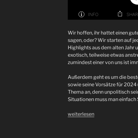
Wir hoffen, ihr hattet einen gu
sagen, oder? Wir starten auf je
Highlights aus dem alten Jahr u
exotisch, teilweise etwas anst
zumindest einer von uns ist im
Außerdem geht es um die beste
sowie seine Vorsätze für 2024 
Thema an, denn unpolitisch sei
Situationen muss man einfach 
„Frohes
weiterlesen
Neues
|
Folge