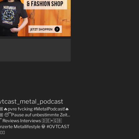
vtcast_metal_podcast
🏼🔥pvre fvcking #MetalPodcast!🔥
🏼
😴Pause auf unbestimmte Zeit...

Reviews
Interviews 🇩🇪+🇬🇧
nzerte
Metallifestyle
💀 #OVTCAST
👇🏼