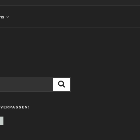
ns
Suchen
 VERPASSEN!