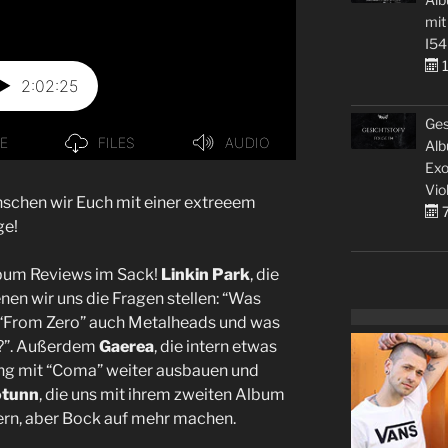
mit
I54
1
Ges
Alb
Exo
Vio
schen wir Euch mit einer extreeem
7
ge!
lbum Reviews im Sack!
Linkin Park
, die
nen wir uns die Fragen stellen: “Was
t “From Zero” auch Metalheads und was
l?”. Außerdem
Gaerea
, die intern etwas
ing mit “Coma” weiter ausbauen und
otunn
, die uns mit ihrem zweiten Album
ern, aber Bock auf mehr machen.