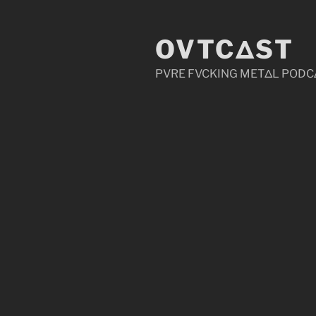
Zum
Inhalt
OVTCΔST
springen
PVRE FVCKING METΔL PODC