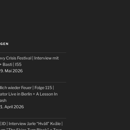
LGEN
vy Crisis Festival | Interview mit
 + Basti | I55
9. Mai 2026
lich wieder Feuer | Folge 115 |
ator Live in Berlin + A Lesson In
ash
1. April 2026
ID | Interview Jarle “Hváll” Kvåle |
um "The Skies Turn Black" + Tour