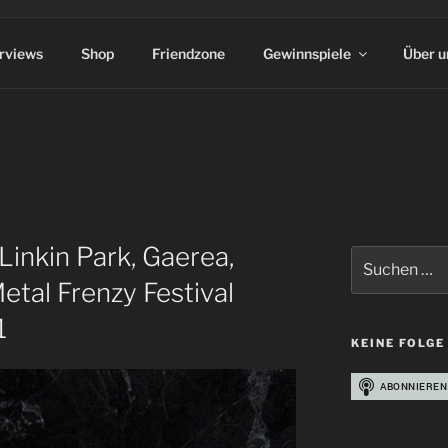
erviews
Shop
Friendzone
Gewinnspiele
Über u
Linkin Park, Gaerea,
Suchen
nach:
etal Frenzy Festival
1
KEINE FOLGE