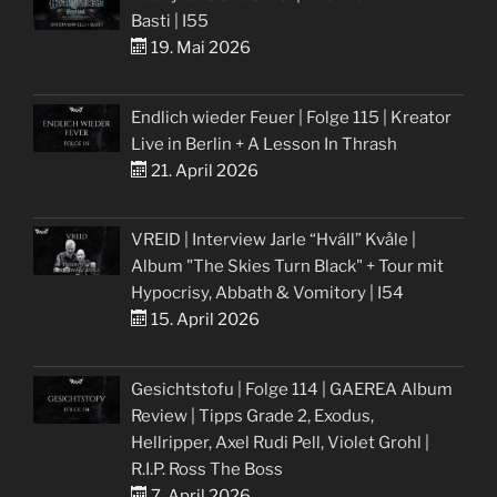
Basti | I55
19. Mai 2026
Endlich wieder Feuer | Folge 115 | Kreator
Live in Berlin + A Lesson In Thrash
21. April 2026
VREID | Interview Jarle “Hváll” Kvåle |
Album "The Skies Turn Black" + Tour mit
Hypocrisy, Abbath & Vomitory | I54
15. April 2026
Gesichtstofu | Folge 114 | GAEREA Album
Review | Tipps Grade 2, Exodus,
Hellripper, Axel Rudi Pell, Violet Grohl |
R.I.P. Ross The Boss
7. April 2026