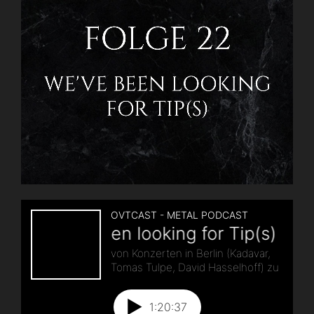
Kreator
Live
in
Berlin
+
A
Lesson
In
Thrash“