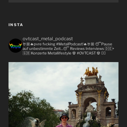
INSTA
ovtcast_metal_podcast
🤘🏼🔥pvre fvcking #MetalPodcast!🔥🤘🏼
😴Pause
auf unbestimmte Zeit...😴
Reviews
Interviews 🇩🇪+
🇬🇧
Konzerte
Metallifestyle
💀 #OVTCAST 💀
👇🏼