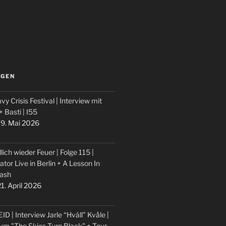
LGEN
vy Crisis Festival | Interview mit
 + Basti | I55
9. Mai 2026
lich wieder Feuer | Folge 115 |
ator Live in Berlin + A Lesson In
ash
1. April 2026
ID | Interview Jarle “Hváll” Kvåle |
um "The Skies Turn Black" + Tour