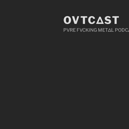
Zum
Inhalt
OVTCΔST
springen
PVRE FVCKING METΔL PODC