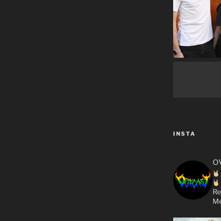
INSTA
o
Re
Me