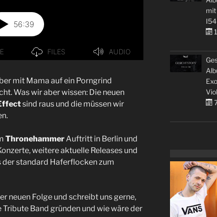
mit
I54
1
Ges
Alb
eber mit Mama auf ein Porngrind
Exo
Vio
cht. Was wir aber wissen: Die neuen
7
Effect
sind raus und die müssen wir
en.
m
Thronehammer
Auftritt in Berlin und
nzerte, weitere aktuelle Releases und
s der standard Haferflocken zum
der neuen Folge und schreibt uns gerne,
e Tribute Band gründen und wie wäre der