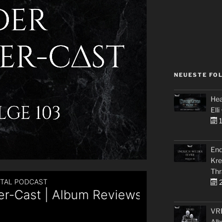
NEUESTE FO
Hea
Elli
1
End
Kre
Thr
2
VRE
Alb