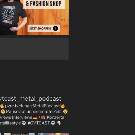
vtcast_metal_podcast
pvre fvcking #MetalPodcast!
Pause auf unbestimmte Zeit...
views
Interviews
+
Konzerte
tallifestyle
#OVTCAST