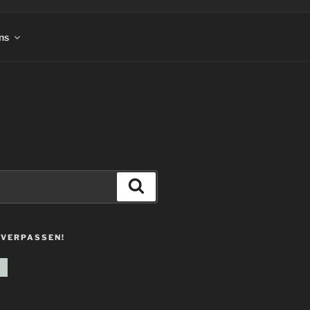
ns
Suchen
 VERPASSEN!