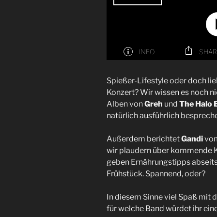
Spießer-Lifestyle oder doch li
Konzert? Wir wissen es noch ni
Alben von
Greh
und
The Halo 
natürlich ausführlich besprech
Außerdem berichtet
Gandi
vo
wir plaudern über kommende Ko
geben Ernährungstipps abseit
Frühstück. Spannend, oder?
In diesem Sinne viel Spaß mit 
für welche Band würdet ihr ein