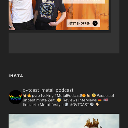
INSTA
ovtcast_metal_podcast
pvre fvcking #MetalPodcast!
Pause auf
unbestimmte Zeit...
Reviews
Interviews
+
Konzerte
Metallifestyle
#OVTCAST