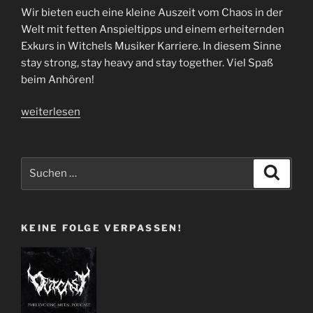
Wir bieten euch eine kleine Auszeit vom Chaos in der
Welt mit fetten Anspieltipps und einem erheiternden
Exkurs in Witchels Musiker Karriere. In diesem Sinne
stay strong, stay heavy and stay together. Viel Spaß
beim Anhören!
„Folge
weiterlesen
62
|
Schnellschuss“
Suchen
Suche
nach:
KEINE FOLGE VERPASSEN!