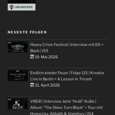
NEUESTE FOLGEN
Heavy Crisis Festival | Interview mit Elli +
Basti | I55
19. Mai 2026
Endlich wieder Feuer | Folge 115 | Kreator
Live in Berlin + A Lesson In Thrash
21. April 2026
VREID | Interview Jarle “Hváll” Kvåle |
Album "The Skies Turn Black" + Tour mit
Hypocrisy, Abbath & Vomitory | I54