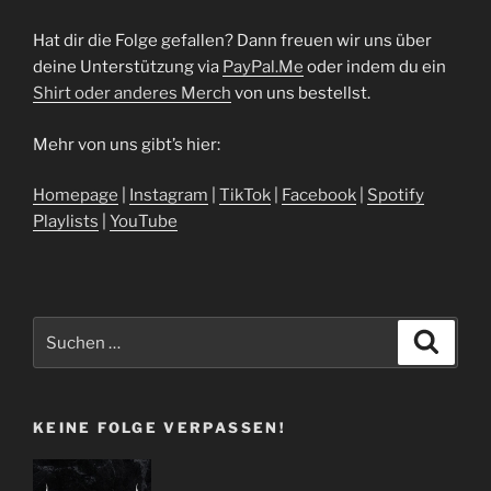
Hat dir die Folge gefallen? Dann freuen wir uns über
deine Unterstützung via
⁠⁠⁠⁠⁠⁠⁠⁠⁠⁠⁠⁠⁠⁠⁠⁠⁠⁠⁠⁠⁠⁠⁠PayPal.Me⁠⁠⁠⁠⁠⁠⁠⁠⁠⁠⁠⁠⁠⁠⁠⁠⁠⁠⁠⁠⁠⁠⁠
oder indem du ein
⁠Shirt oder anderes Merch⁠
von uns bestellst.
Mehr von uns gibt’s hier:
⁠⁠⁠⁠⁠⁠⁠⁠⁠⁠⁠⁠⁠⁠⁠⁠⁠⁠⁠⁠⁠Homepage⁠⁠⁠⁠⁠⁠⁠⁠⁠⁠⁠⁠⁠⁠⁠⁠⁠⁠⁠⁠⁠⁠⁠
|
⁠⁠⁠⁠⁠⁠⁠⁠⁠⁠⁠⁠⁠⁠⁠⁠⁠⁠⁠⁠⁠⁠⁠Instagram⁠⁠⁠⁠⁠⁠⁠⁠⁠⁠⁠⁠⁠⁠⁠⁠⁠⁠⁠⁠⁠⁠⁠
|
⁠⁠⁠⁠⁠⁠⁠⁠⁠⁠⁠⁠⁠⁠⁠⁠⁠⁠⁠⁠⁠⁠⁠TikTok⁠⁠⁠⁠⁠⁠⁠⁠⁠⁠⁠⁠⁠⁠⁠⁠⁠⁠⁠⁠⁠⁠⁠
|
⁠⁠⁠⁠⁠⁠⁠⁠⁠⁠⁠⁠⁠⁠⁠⁠⁠⁠⁠⁠⁠⁠⁠Facebook⁠⁠⁠⁠⁠⁠⁠⁠⁠⁠⁠⁠⁠⁠⁠⁠⁠⁠⁠⁠⁠⁠⁠
|
⁠⁠⁠⁠⁠⁠⁠⁠⁠⁠⁠⁠⁠⁠⁠⁠⁠⁠⁠⁠⁠⁠⁠Spotify
Playlists⁠⁠⁠⁠⁠⁠⁠⁠⁠⁠⁠⁠⁠⁠⁠⁠⁠⁠⁠⁠⁠⁠⁠
|
⁠⁠⁠⁠⁠⁠⁠⁠⁠⁠⁠⁠⁠⁠⁠⁠⁠⁠⁠⁠⁠⁠⁠YouTube
Suchen
Suche
nach:
KEINE FOLGE VERPASSEN!