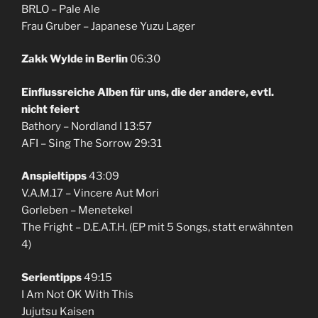
BRLO – Pale Ale
Frau Gruber – Japanese Yuzu Lager
Zakk Wylde in Berlin
06:30
Einflussreiche Alben für uns, die der andere, evtl.
nicht feiert
Bathory – Nordland I 13:57
AFI – Sing The Sorrow 29:31
Anspieltipps
43:09
V.A.M.17 – Vincere Aut Mori
Gorleben – Menetekel
The Fright – D.E.A.T.H. (EP mit 5 Songs, statt erwähnten
4)
Serientipps
49:15
I Am Not OK With This
Jujutsu Kaisen