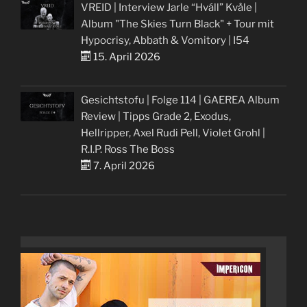
VREID | Interview Jarle “Hváll” Kvåle |
Album "The Skies Turn Black" + Tour mit
Hypocrisy, Abbath & Vomitory | I54
15. April 2026
Gesichtstofu | Folge 114 | GAEREA Album
Review | Tipps Grade 2, Exodus,
Hellripper, Axel Rudi Pell, Violet Grohl |
R.I.P. Ross The Boss
7. April 2026