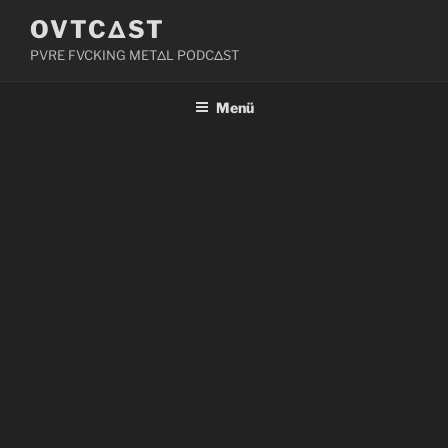
Zum
OVTCΔST
Inhalt
PVRE FVCKING METΔL PODCΔST
springen
Menü