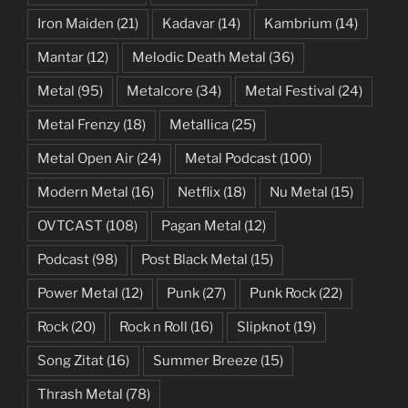
Iron Maiden
(21)
Kadavar
(14)
Kambrium
(14)
Mantar
(12)
Melodic Death Metal
(36)
Metal
(95)
Metalcore
(34)
Metal Festival
(24)
Metal Frenzy
(18)
Metallica
(25)
Metal Open Air
(24)
Metal Podcast
(100)
Modern Metal
(16)
Netflix
(18)
Nu Metal
(15)
OVTCAST
(108)
Pagan Metal
(12)
Podcast
(98)
Post Black Metal
(15)
Power Metal
(12)
Punk
(27)
Punk Rock
(22)
Rock
(20)
Rock n Roll
(16)
Slipknot
(19)
Song Zitat
(16)
Summer Breeze
(15)
Thrash Metal
(78)