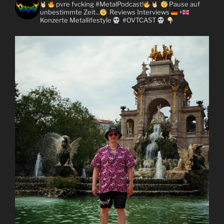
pvre fvcking #MetalPodcast!
Pause auf
unbestimmte Zeit...
Reviews
Interviews
+
Konzerte
Metallifestyle
#OVTCAST