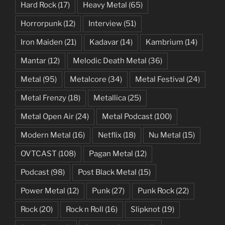
Hard Rock
(17)
Heavy Metal
(65)
Horrorpunk
(12)
Interview
(51)
Iron Maiden
(21)
Kadavar
(14)
Kambrium
(14)
Mantar
(12)
Melodic Death Metal
(36)
Metal
(95)
Metalcore
(34)
Metal Festival
(24)
Metal Frenzy
(18)
Metallica
(25)
Metal Open Air
(24)
Metal Podcast
(100)
Modern Metal
(16)
Netflix
(18)
Nu Metal
(15)
OVTCAST
(108)
Pagan Metal
(12)
Podcast
(98)
Post Black Metal
(15)
Power Metal
(12)
Punk
(27)
Punk Rock
(22)
Rock
(20)
Rock n Roll
(16)
Slipknot
(19)