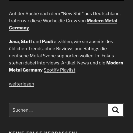
Auf der Suche nach dem “New Shit” aus Deutschland,
trafen wir diese Woche die Crew von
Modern Metal
Germany
.
Jona
,
Steff
und
Pauli
erzählen, wie sie abseits des
üblichen Trends, ohne Reviews und Ratings die
deutsche Metal Szene supporten wollen. Im Fokus
stehen dabei Interviews, Artikel, News und die
Modern
Metal Germany
Spotify Playlist
!
„Interview
weiterlesen
Modern
Metal
Germany
Suchen
Suche
|
nach:
Steff,
Jona,