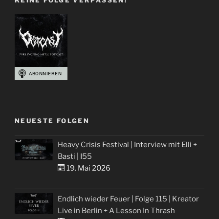
KEINE FOLGE VERPASSEN!
Pauli“
NEUESTE FOLGEN
Heavy Crisis Festival | Interview mit Elli +
Basti | I55
19. Mai 2026
Endlich wieder Feuer | Folge 115 | Kreator
Live in Berlin + A Lesson In Thrash