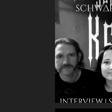
mit
DJ
Grindcrusher“