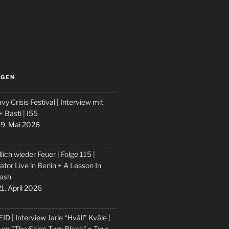
LGEN
vy Crisis Festival | Interview mit
 + Basti | I55
9. Mai 2026
lich wieder Feuer | Folge 115 |
ator Live in Berlin + A Lesson In
ash
1. April 2026
ID | Interview Jarle “Hváll” Kvåle |
um "The Skies Turn Black" + Tour