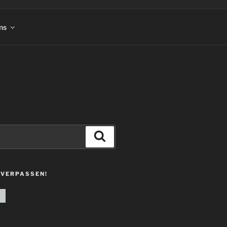
ns
Suchen
 VERPASSEN!