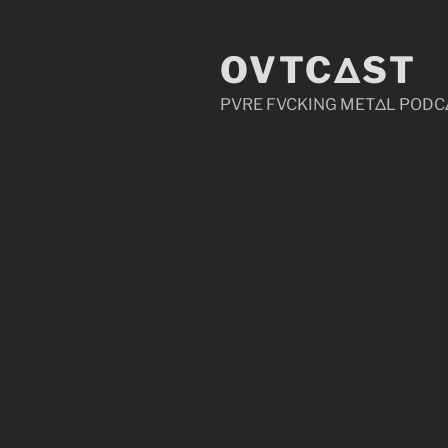
Zum
Inhalt
OVTCΔST
springen
PVRE FVCKING METΔL PODC