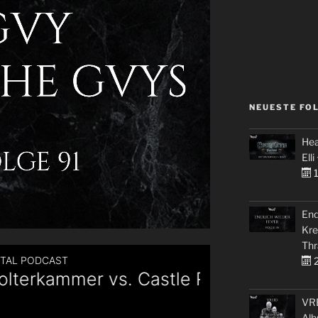
NEUESTE FO
Hea
Elli
1
End
Kre
Thr
2
VRE
Alb