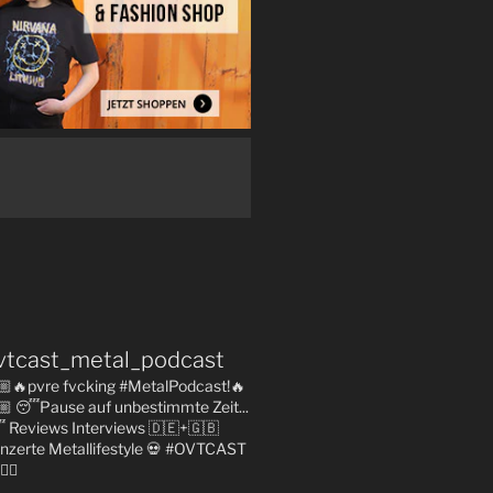
vtcast_metal_podcast
🏼🔥pvre fvcking #MetalPodcast!🔥
🏼
😴Pause auf unbestimmte Zeit...

Reviews
Interviews 🇩🇪+🇬🇧
nzerte
Metallifestyle
💀 #OVTCAST
👇🏼