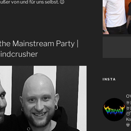
ußer von und für uns selbst. 😉
 the Mainstream Party |
rindcrusher
INSTA
o
🤘
🤘

Ko
💀