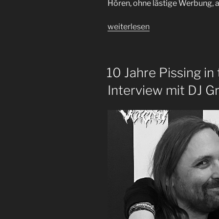
Hören, ohne lästige Werbung, a
„Guy
weiterlesen
and
the
Guys
10 Jahre Pissing in
|
Folterkammer
Interview mit DJ G
vs.
Castle
Rat
|
Folge
91“