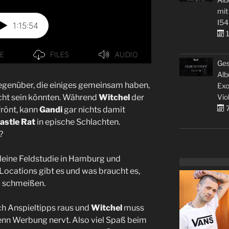
mit
I54
1
Ges
Alb
gegenüber, die einiges gemeinsam haben,
Exo
Vio
icht sein könnten. Während
Witchel
der
7
frönt, kann
Gandi
gar nichts damit
astle Rat
in epische Schlachten.
?
leine Feldstudie in Hamburg und
ocations gibt es und was braucht es,
u schmeißen.
ch Anspieltipps raus und
Witchel
muss
nn Werbung nervt. Also viel Spaß beim