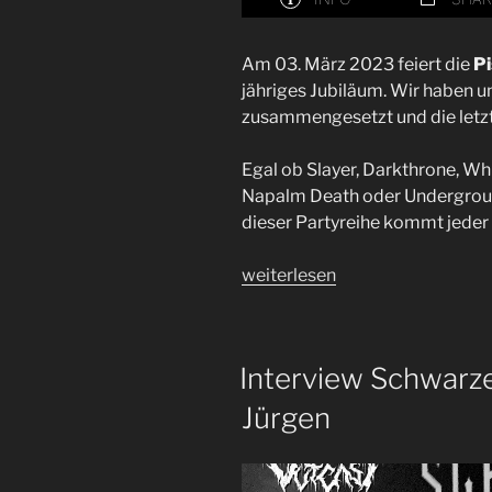
Am 03. März 2023 feiert die
Pi
jähriges Jubiläum. Wir haben u
zusammengesetzt und die letzt
Egal ob Slayer, Darkthrone, W
Napalm Death oder Underground
dieser Partyreihe kommt jeder 
„10
weiterlesen
Jahre
Pissing
in
Interview Schwarze
the
Mainstream
Jürgen
Party
|
Interview