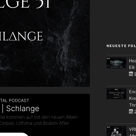
NEUESTE FO
Hea
Elli
1
End
Kre
Thr
2
VRE
Alb