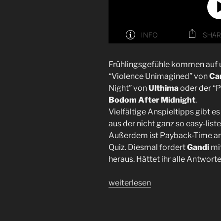
Frühlingsgefühle kommen auf un
“Violence Unimagined” von
Can
Night” von
Ulthima
oder der “
Bodom After Midnight
.
Vielfältige Anspieltipps gibt 
aus der nicht ganz so easy-list
Außerdem ist Payback-Time an
Quiz. Diesmal fordert
Gandi
mi
heraus. Hättet ihr alle Antwor
„Folge
weiterlesen
51
|
Schlange“