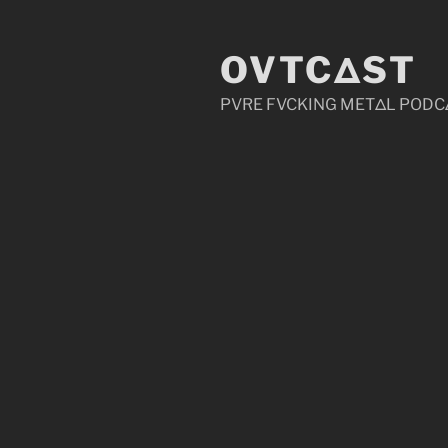
Zum
Inhalt
OVTCΔST
springen
PVRE FVCKING METΔL PODC