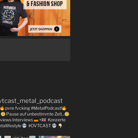
vtcast_metal_podcast
pvre fvcking #MetalPodcast!
Pause auf unbestimmte Zeit...
views
Interviews
+
Konzerte
tallifestyle
#OVTCAST