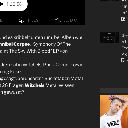
mit
I54
1
Ges
d es kribbelt unten rum, bei Alben wie
Alb
nibal Corpse
, “Symphony Of The
Exo
Paint The Sky With Blood” EP von
Vio
7
es diesmal in Witchels-Punk-Corner sowie
ening Ecke.
gesagt, bei unserem Buchstaben Metal
t 26 Fragen
Witchels
Metal Wissen
ten gewusst?