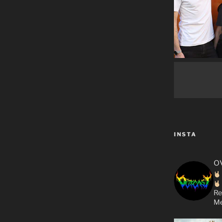
INSTA
o
Re
Me