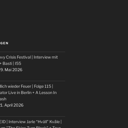
LGEN
vy Crisis Festival | Interview mit
 + Basti | I55
9. Mai 2026
lich wieder Feuer | Folge 115 |
ator Live in Berlin + A Lesson In
ash
1. April 2026
ID | Interview Jarle “Hváll” Kvåle |
um "The Skies Turn Black" + Tour