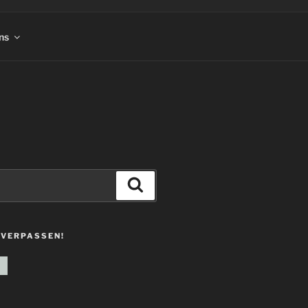
ns
Suchen
 VERPASSEN!