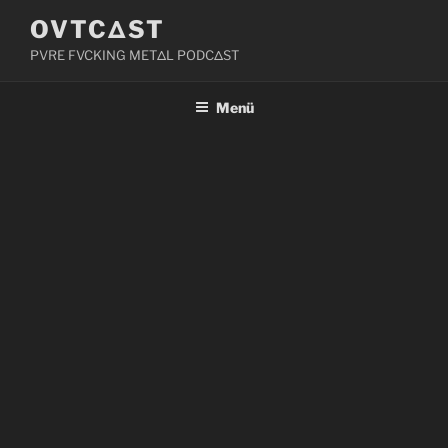
Zum
OVTCΔST
Inhalt
PVRE FVCKING METΔL PODCΔST
springen
Menü