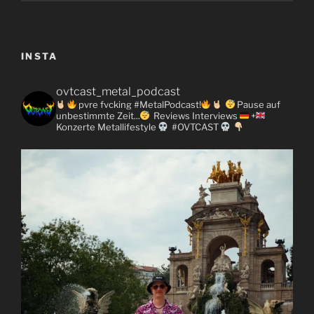
INSTA
ovtcast_metal_podcast
pvre fvcking #MetalPodcast!
Pause auf
unbestimmte Zeit...
Reviews
Interviews
+
Konzerte
Metallifestyle
#OVTCAST