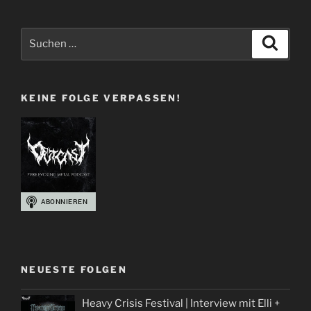
Cast
|
Suchen
Suche
Album
nach:
Reviews
zu
KEINE FOLGE VERPASSEN!
Greh
+
The
Halo
Effect
|
Folge
103“
NEUESTE FOLGEN
Heavy Crisis Festival | Interview mit Elli +