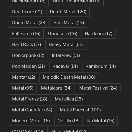
Black Metal
(98)
Brutal Death Metal
(13)
Deathcore
(21)
Death Metal
(120)
Doom Metal
(23)
Folk Metal
(13)
Full Force
(16)
Grindcore
(16)
Hardcore
(17)
Hard Rock
(17)
Heavy Metal
(65)
Horrorpunk
(12)
Interview
(51)
Iron Maiden
(21)
Kadavar
(14)
Kambrium
(14)
Mantar
(12)
Melodic Death Metal
(36)
Metal
(95)
Metalcore
(34)
Metal Festival
(24)
Metal Frenzy
(18)
Metallica
(25)
Metal Open Air
(24)
Metal Podcast
(100)
Modern Metal
(16)
Netflix
(18)
Nu Metal
(15)
OVTCAST
(108)
Pagan Metal
(12)