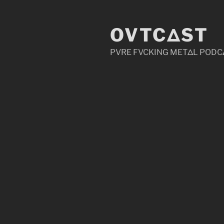
Zum
Inhalt
OVTCΔST
springen
PVRE FVCKING METΔL PODC