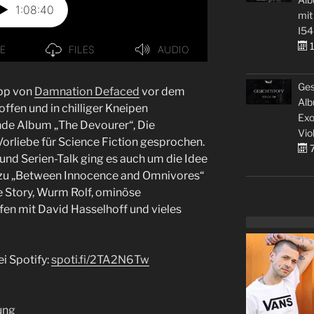
mit
I54
1
Ges
ipp von
Damnation Defaced
vor dem
Alb
offen und in chilliger Kneipen
Exo
e Album „The Devourer“, Die
Vio
orliebe für Science Fiction gesprochen.
7
d Serien-Talk ging es auch um die Idee
 zu „Between Innocence and Omnivores“
 Story, Wurm Rolf, ominöse
fen mit David Hasselhoff und vieles
i Spotify:
spoti.fi/2TA2N6Tw
ung