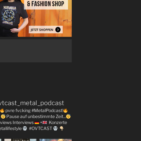
vtcast_metal_podcast
pvre fvcking #MetalPodcast!
Pause auf unbestimmte Zeit...
views
Interviews
+
Konzerte
tallifestyle
#OVTCAST