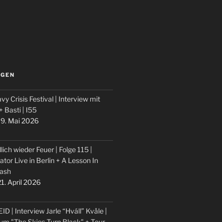
LGEN
vy Crisis Festival | Interview mit
 + Basti | I55
9. Mai 2026
lich wieder Feuer | Folge 115 |
ator Live in Berlin + A Lesson In
ash
1. April 2026
ID | Interview Jarle “Hváll” Kvåle |
um "The Skies Turn Black" + Tour