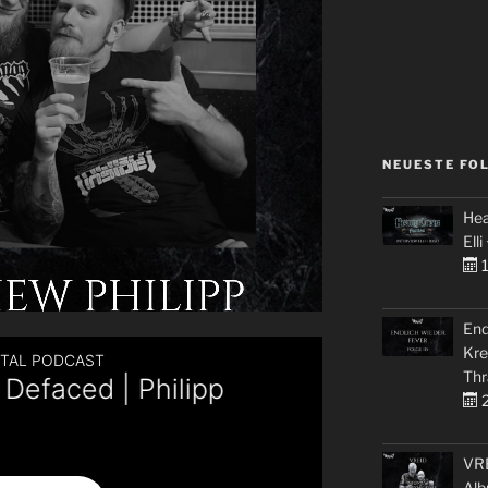
NEUESTE FO
Hea
Elli
1
End
Kre
Thr
2
VRE
Alb