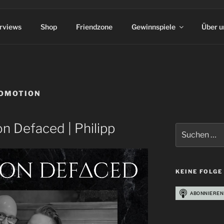
erviews
Shop
Friendzone
Gewinnspiele
Über u
ROMOTION
n Defaced | Philipp
Suchen
nach:
KEINE FOLGE