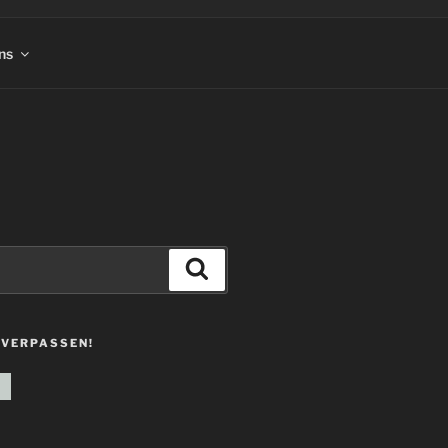
ns
Suchen
 VERPASSEN!