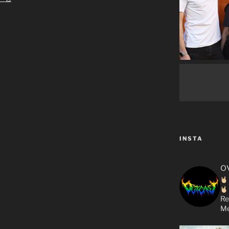
INSTA
o
Re
Me