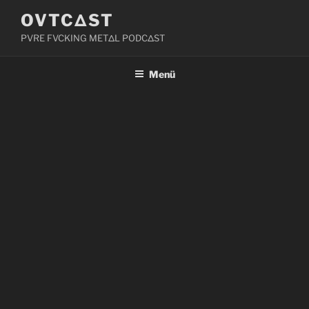
Zum
OVTCΔST
Inhalt
PVRE FVCKING METΔL PODCΔST
springen
Menü