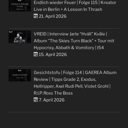
Endlich wieder Feuer | Folge 115 | Kreator
Live in Berlin + A Lesson In Thrash
21. April 2026
VREID | Interview Jarle “Hváll” Kvåle |
Album "The Skies Turn Black" + Tour mit
Hypocrisy, Abbath & Vomitory | I54
15. April 2026
Gesichtstofu | Folge 114 | GAEREA Album
Review | Tipps Grade 2, Exodus,
Hellripper, Axel Rudi Pell, Violet Grohl |
R.I.P. Ross The Boss
7. April 2026