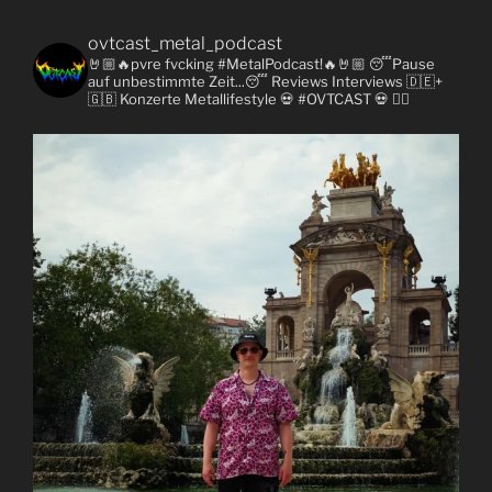
ovtcast_metal_podcast
🤘🏼🔥pvre fvcking #MetalPodcast!🔥🤘🏼
😴Pause
auf unbestimmte Zeit...😴
Reviews
Interviews 🇩🇪+
🇬🇧
Konzerte
Metallifestyle
💀 #OVTCAST 💀
👇🏼