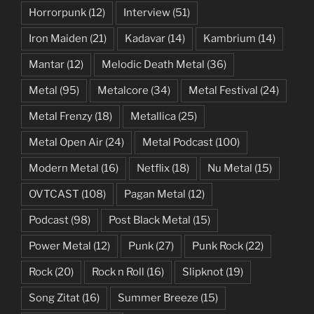
Horrorpunk
(12)
Interview
(51)
Iron Maiden
(21)
Kadavar
(14)
Kambrium
(14)
Mantar
(12)
Melodic Death Metal
(36)
Metal
(95)
Metalcore
(34)
Metal Festival
(24)
Metal Frenzy
(18)
Metallica
(25)
Metal Open Air
(24)
Metal Podcast
(100)
Modern Metal
(16)
Netflix
(18)
Nu Metal
(15)
OVTCAST
(108)
Pagan Metal
(12)
Podcast
(98)
Post Black Metal
(15)
Power Metal
(12)
Punk
(27)
Punk Rock
(22)
Rock
(20)
Rock n Roll
(16)
Slipknot
(19)
Song Zitat
(16)
Summer Breeze
(15)