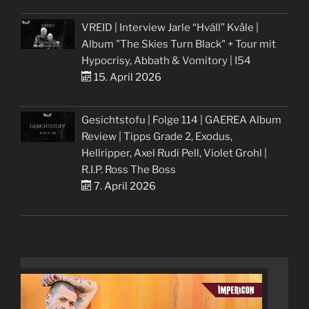
VREID | Interview Jarle “Hváll” Kvåle |
Album "The Skies Turn Black" + Tour mit
Hypocrisy, Abbath & Vomitory | I54
15. April 2026
Gesichtstofu | Folge 114 | GAEREA Album
Review | Tipps Grade 2, Exodus,
Hellripper, Axel Rudi Pell, Violet Grohl |
R.I.P. Ross The Boss
7. April 2026