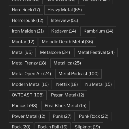
Hard Rock
(17)
Heavy Metal
(65)
Horrorpunk
(12)
Interview
(51)
Iron Maiden
(21)
Kadavar
(14)
Kambrium
(14)
Mantar
(12)
Melodic Death Metal
(36)
Metal
(95)
Metalcore
(34)
Metal Festival
(24)
Metal Frenzy
(18)
Metallica
(25)
Metal Open Air
(24)
Metal Podcast
(100)
Modern Metal
(16)
Netflix
(18)
Nu Metal
(15)
OVTCAST
(108)
Pagan Metal
(12)
Podcast
(98)
Post Black Metal
(15)
Power Metal
(12)
Punk
(27)
Punk Rock
(22)
Rock
(20)
Rock n Roll
(16)
Slipknot
(19)