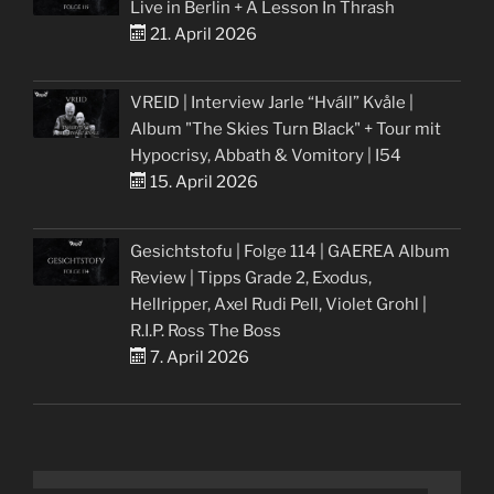
Live in Berlin + A Lesson In Thrash
21. April 2026
VREID | Interview Jarle “Hváll” Kvåle |
Album "The Skies Turn Black" + Tour mit
Hypocrisy, Abbath & Vomitory | I54
15. April 2026
Gesichtstofu | Folge 114 | GAEREA Album
Review | Tipps Grade 2, Exodus,
Hellripper, Axel Rudi Pell, Violet Grohl |
R.I.P. Ross The Boss
7. April 2026