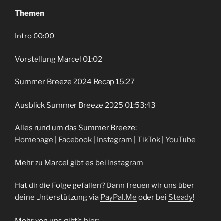
Themen
Intro 00:00
Vorstellung Marcel 01:02
Summer Breeze 2024 Recap 15:27
Ausblick Summer Breeze 2025 01:53:43
Alles rund um das Summer Breeze:
⁠⁠Homepage⁠⁠
⁠⁠⁠ |
⁠⁠Facebook⁠⁠
⁠ | ⁠⁠⁠
⁠⁠Instagram⁠⁠
⁠⁠⁠ |
⁠⁠TikTok⁠⁠
| ⁠⁠⁠⁠⁠
⁠⁠YouTube⁠⁠
Mehr zu Marcel gibt es bei
⁠Instagram⁠
Hat dir die Folge gefallen? Dann freuen wir uns über
deine Unterstützung via
⁠⁠⁠⁠⁠⁠⁠⁠⁠⁠⁠PayPal.Me⁠⁠⁠⁠⁠⁠⁠⁠⁠⁠⁠
oder bei
⁠⁠⁠⁠⁠⁠⁠⁠⁠⁠⁠Steady⁠⁠⁠⁠⁠⁠⁠⁠⁠⁠⁠
!
Mehr von uns gibt’s hier: