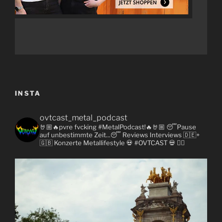
INSTA
ovtcast_metal_podcast
🤘🏼🔥pvre fvcking #MetalPodcast!🔥🤘🏼
😴Pause
auf unbestimmte Zeit...😴
Reviews
Interviews 🇩🇪+
🇬🇧
Konzerte
Metallifestyle
💀 #OVTCAST 💀
👇🏼