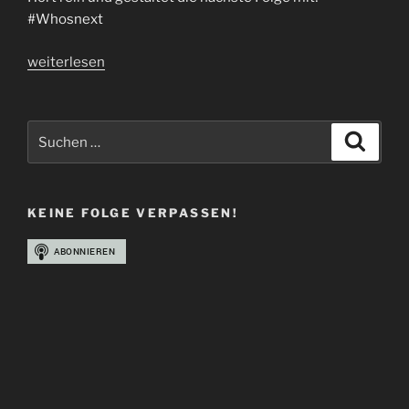
#Whosnext
„Folge
weiterlesen
43
|
Metal
Suchen
Suche
Zone
nach:
OVTCAST“
KEINE FOLGE VERPASSEN!