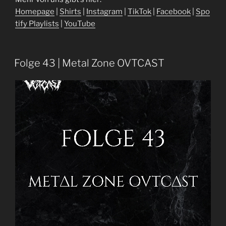
⁠⁠⁠⁠⁠⁠⁠⁠Homepage⁠⁠⁠⁠⁠⁠⁠⁠⁠⁠⁠
|
⁠⁠⁠⁠⁠⁠⁠⁠⁠⁠⁠Shirts⁠⁠⁠⁠⁠⁠⁠⁠⁠⁠⁠
|
⁠⁠⁠⁠⁠⁠⁠⁠⁠⁠⁠Instagram⁠⁠⁠⁠⁠⁠⁠⁠⁠⁠⁠
|
⁠⁠⁠⁠⁠⁠⁠⁠⁠⁠⁠TikTok⁠⁠⁠⁠⁠⁠⁠⁠⁠⁠⁠
|
⁠⁠⁠⁠⁠⁠⁠⁠⁠⁠⁠Facebook⁠⁠⁠⁠⁠⁠⁠⁠⁠⁠⁠
|
⁠⁠⁠⁠⁠⁠⁠⁠⁠⁠⁠Spo
tify Playlists⁠⁠⁠⁠⁠⁠⁠⁠⁠⁠⁠
|
⁠⁠⁠⁠⁠⁠⁠⁠⁠⁠⁠YouTube⁠⁠
Folge 43 | Metal Zone OVTCAST