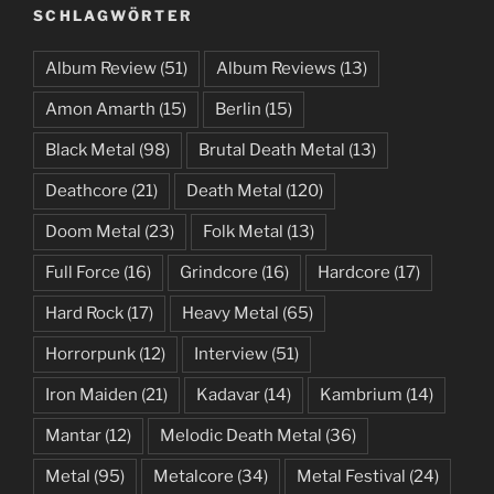
SCHLAGWÖRTER
Album Review
(51)
Album Reviews
(13)
Amon Amarth
(15)
Berlin
(15)
Black Metal
(98)
Brutal Death Metal
(13)
Deathcore
(21)
Death Metal
(120)
Doom Metal
(23)
Folk Metal
(13)
Full Force
(16)
Grindcore
(16)
Hardcore
(17)
Hard Rock
(17)
Heavy Metal
(65)
Horrorpunk
(12)
Interview
(51)
Iron Maiden
(21)
Kadavar
(14)
Kambrium
(14)
Mantar
(12)
Melodic Death Metal
(36)
Metal
(95)
Metalcore
(34)
Metal Festival
(24)