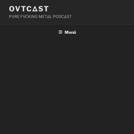
Zum
OVTCΔST
Inhalt
PVRE FVCKING METΔL PODCΔST
springen
Menü