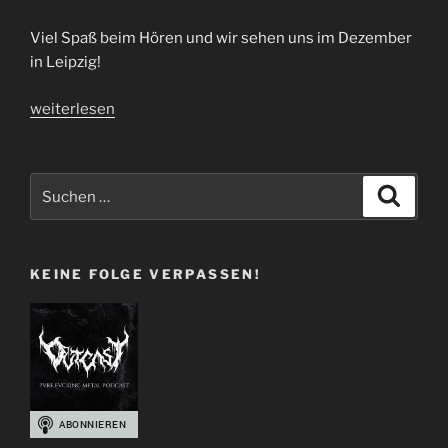
Viel Spaß beim Hören und wir sehen uns im Dezember
in Leipzig!
„Heavy
weiterlesen
Crisis
Festival
|
Suchen
Suche
Interview
nach:
mit
Elli
KEINE FOLGE VERPASSEN!
+
Basti
|
I55“