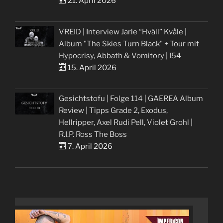
21. April 2026
VREID | Interview Jarle “Hváll” Kvåle |
Album "The Skies Turn Black" + Tour mit
Hypocrisy, Abbath & Vomitory | I54
15. April 2026
Gesichtstofu | Folge 114 | GAEREA Album
Review | Tipps Grade 2, Exodus,
Hellripper, Axel Rudi Pell, Violet Grohl |
R.I.P. Ross The Boss
7. April 2026