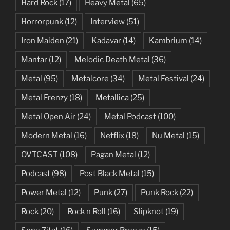
Hard Rock
(17)
Heavy Metal
(65)
Horrorpunk
(12)
Interview
(51)
Iron Maiden
(21)
Kadavar
(14)
Kambrium
(14)
Mantar
(12)
Melodic Death Metal
(36)
Metal
(95)
Metalcore
(34)
Metal Festival
(24)
Metal Frenzy
(18)
Metallica
(25)
Metal Open Air
(24)
Metal Podcast
(100)
Modern Metal
(16)
Netflix
(18)
Nu Metal
(15)
OVTCAST
(108)
Pagan Metal
(12)
Podcast
(98)
Post Black Metal
(15)
Power Metal
(12)
Punk
(27)
Punk Rock
(22)
Rock
(20)
Rock n Roll
(16)
Slipknot
(19)