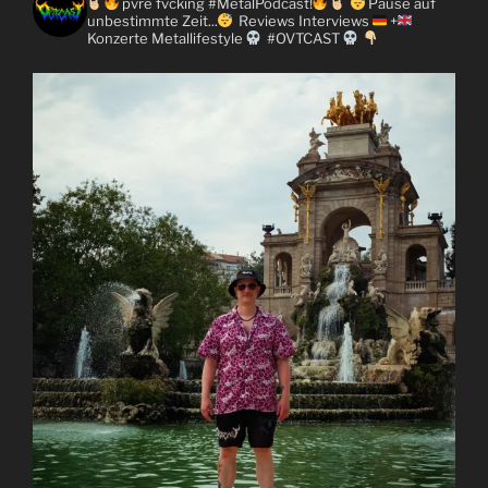
pvre fvcking #MetalPodcast!
Pause auf
unbestimmte Zeit...
Reviews
Interviews
+
Konzerte
Metallifestyle
#OVTCAST