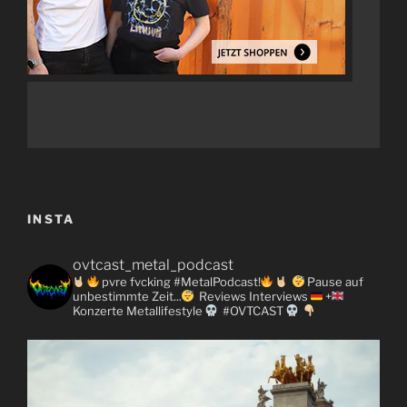
INSTA
ovtcast_metal_podcast
pvre fvcking #MetalPodcast!
Pause auf
unbestimmte Zeit...
Reviews
Interviews
+
Konzerte
Metallifestyle
#OVTCAST