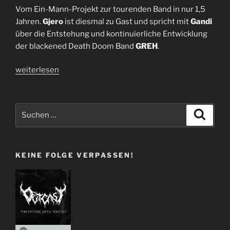
Vom Ein-Mann-Projekt zur tourenden Band in nur 1,5
Jahren.
Gjero
ist diesmal zu Gast und spricht mit
Gandi
über die Entstehung und kontinuierliche Entwicklung
der blackened Death Doom Band
GREH
.
„GREH
weiterlesen
|
Interview
mit
Suchen
Suche
Gjero
nach:
|
I47“
KEINE FOLGE VERPASSEN!