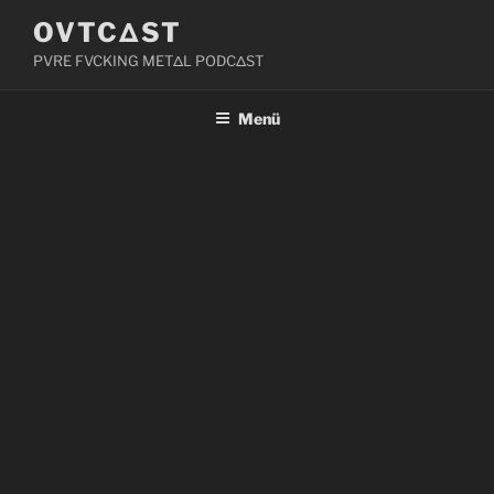
Zum
OVTCΔST
Inhalt
PVRE FVCKING METΔL PODCΔST
springen
Menü