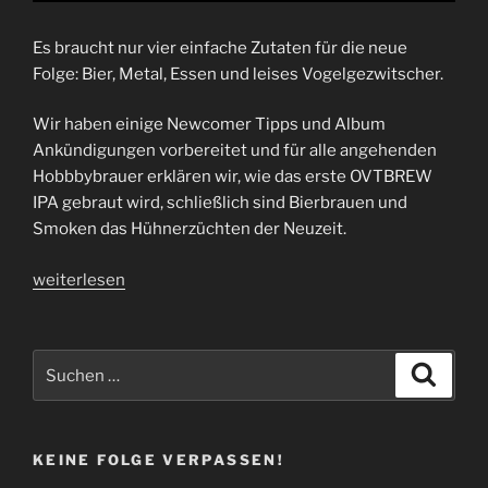
Es braucht nur vier einfache Zutaten für die neue
Folge: Bier, Metal, Essen und leises Vogelgezwitscher.
Wir haben einige Newcomer Tipps und Album
Ankündigungen vorbereitet und für alle angehenden
Hobbbybrauer erklären wir, wie das erste OVTBREW
IPA gebraut wird, schließlich sind Bierbrauen und
Smoken das Hühnerzüchten der Neuzeit.
„Folge
weiterlesen
53
|
Creatures
Suchen
Suche
of
nach:
the
Night
KEINE FOLGE VERPASSEN!
–
Weißt’e