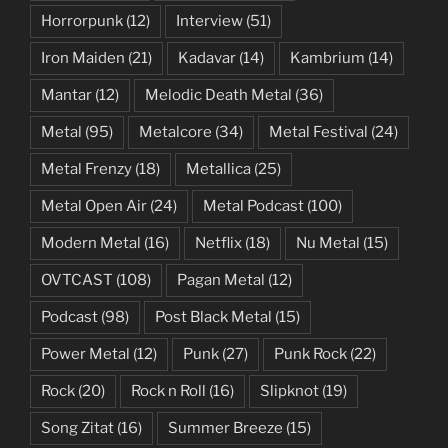
Horrorpunk
(12)
Interview
(51)
Iron Maiden
(21)
Kadavar
(14)
Kambrium
(14)
Mantar
(12)
Melodic Death Metal
(36)
Metal
(95)
Metalcore
(34)
Metal Festival
(24)
Metal Frenzy
(18)
Metallica
(25)
Metal Open Air
(24)
Metal Podcast
(100)
Modern Metal
(16)
Netflix
(18)
Nu Metal
(15)
OVTCAST
(108)
Pagan Metal
(12)
Podcast
(98)
Post Black Metal
(15)
Power Metal
(12)
Punk
(27)
Punk Rock
(22)
Rock
(20)
Rock n Roll
(16)
Slipknot
(19)
Song Zitat
(16)
Summer Breeze
(15)