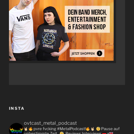
INSTA
ovtcast_metal_podcast
pvre fvcking #MetalPodcast!
Pause auf
unbestimmte Zeit...
Reviews
Interviews
+