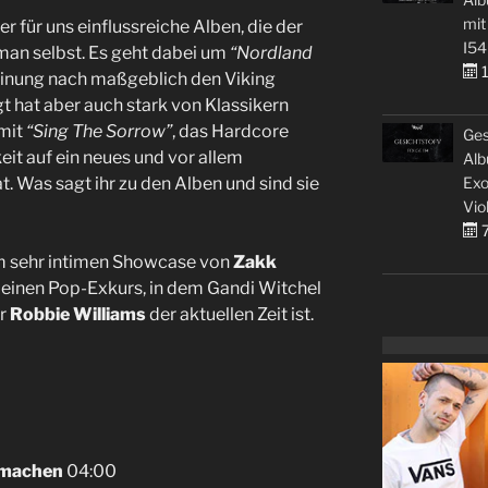
mit
er für uns einflussreiche Alben, die der
I54
e man selbst. Es geht dabei um
“Nordland
1
einung nach maßgeblich den Viking
 hat aber auch stark von Klassikern
mit
“Sing The Sorrow”
, das Hardcore
Ges
it auf ein neues und vor allem
Alb
Exo
 Was sagt ihr zu den Alben und sind sie
Vio
7
m sehr intimen Showcase von
Zakk
leinen Pop-Exkurs, in dem Gandi Witchel
r
Robbie Williams
der aktuellen Zeit ist.
r machen
04:00