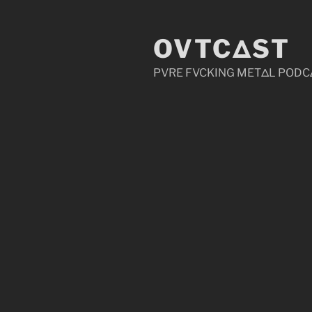
Zum
Inhalt
OVTCΔST
springen
PVRE FVCKING METΔL PODC