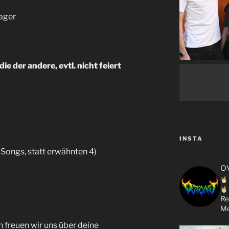
ager
ie der andere, evtl. nicht feiert
INSTA
5 Songs, statt erwähnten 4)
o
Re
Me
n freuen wir uns über deine