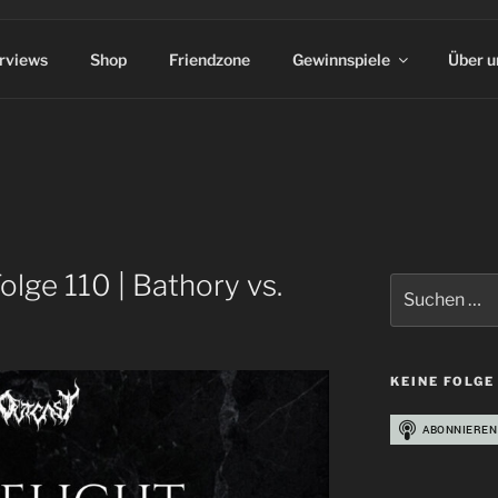
erviews
Shop
Friendzone
Gewinnspiele
Über u
Folge 110 | Bathory vs.
Suchen
nach:
KEINE FOLGE