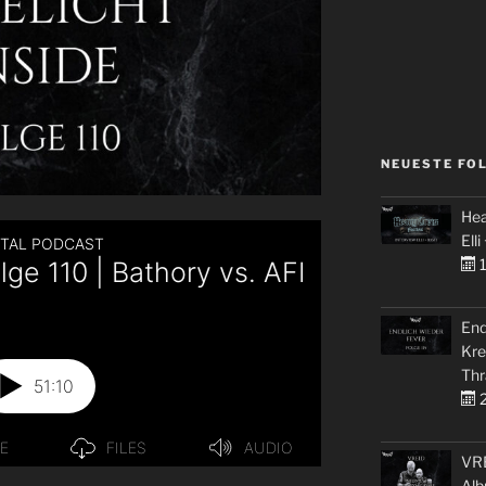
NEUESTE FO
Hea
Elli
1
End
Kre
Thr
2
VRE
Alb