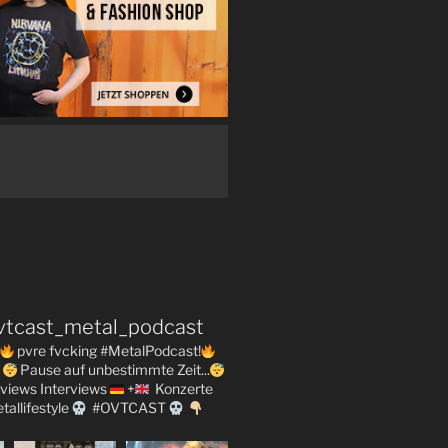
vtcast_metal_podcast
pvre fvcking #MetalPodcast!
Pause auf unbestimmte Zeit...
views
Interviews
+
Konzerte
tallifestyle
#OVTCAST