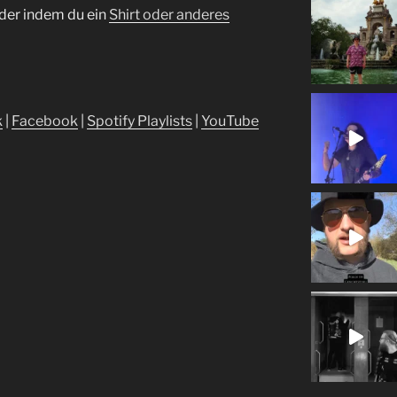
der indem du ein
⁠Shirt oder anderes
⁠⁠⁠⁠
|
⁠⁠⁠⁠⁠⁠⁠⁠⁠⁠⁠⁠⁠⁠⁠⁠⁠⁠⁠⁠⁠⁠⁠Facebook⁠⁠⁠⁠⁠⁠⁠⁠⁠⁠⁠⁠⁠⁠⁠⁠⁠⁠⁠⁠⁠⁠⁠
|
⁠⁠⁠⁠⁠⁠⁠⁠⁠⁠⁠⁠⁠⁠⁠⁠⁠⁠⁠⁠⁠⁠⁠Spotify Playlists⁠⁠⁠⁠⁠⁠⁠⁠⁠⁠⁠⁠⁠⁠⁠⁠⁠⁠⁠⁠⁠⁠⁠
|
⁠⁠⁠⁠⁠⁠⁠⁠⁠⁠⁠⁠⁠⁠⁠⁠⁠⁠⁠⁠⁠⁠⁠YouTube