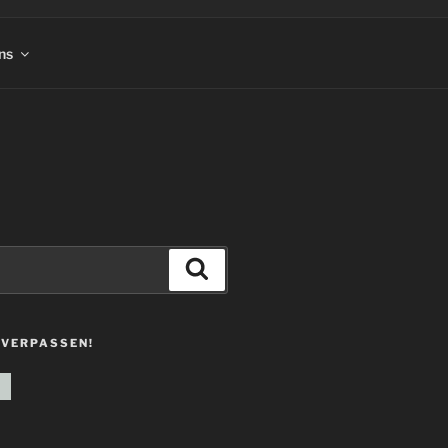
ns
Suchen
 VERPASSEN!