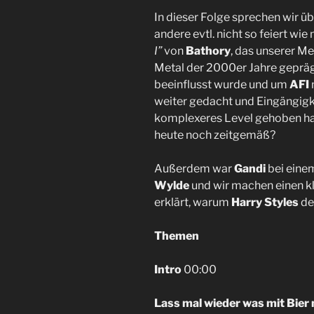
In dieser Folge sprechen wir üb
andere evtl. nicht so feiert wi
I”
von
Bathory
, das unserer M
Metal der 2000er Jahre geprägt
beeinflusst wurde und um
AFI
weiter gedacht und Eingängigke
komplexeres Level gehoben hat.
heute noch zeitgemäß?
Außerdem war
Gandi
bei eine
Wylde
und wir machen einen k
erklärt, warum
Harry Styles
de
Themen
Intro
00:00
Lass mal wieder was mit Bie