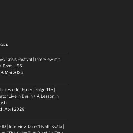
LGEN
vy Crisis Festival | Interview mit
 + Basti | I55
9. Mai 2026
lich wieder Feuer | Folge 115 |
ator Live in Berlin + A Lesson In
ash
1. April 2026
ID | Interview Jarle “Hváll” Kvåle |
um "The Skies Turn Black" + Tour