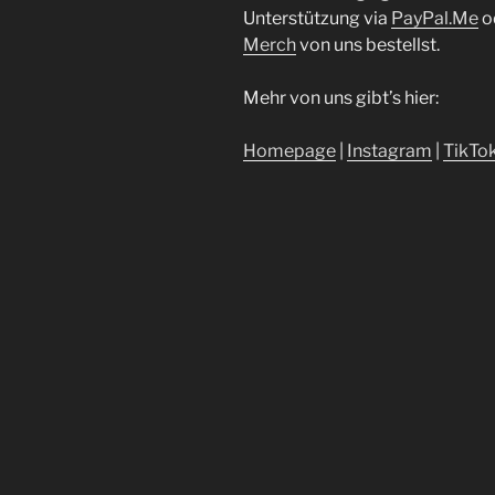
Unterstützung via
⁠⁠⁠⁠⁠⁠⁠⁠⁠⁠⁠⁠⁠⁠⁠⁠⁠⁠⁠⁠⁠⁠⁠PayPal.Me⁠⁠⁠⁠⁠⁠⁠⁠⁠⁠⁠⁠⁠⁠⁠⁠⁠⁠⁠⁠⁠⁠⁠
o
Merch⁠
von uns bestellst.
Mehr von uns gibt’s hier:
⁠⁠⁠⁠⁠⁠⁠⁠⁠⁠⁠⁠⁠⁠⁠⁠⁠⁠⁠⁠⁠Homepage⁠⁠⁠⁠⁠⁠⁠⁠⁠⁠⁠⁠⁠⁠⁠⁠⁠⁠⁠⁠⁠⁠⁠
|
⁠⁠⁠⁠⁠⁠⁠⁠⁠⁠⁠⁠⁠⁠⁠⁠⁠⁠⁠⁠⁠⁠⁠Instagram⁠⁠⁠⁠⁠⁠⁠⁠⁠⁠⁠⁠⁠⁠⁠⁠⁠⁠⁠⁠⁠⁠⁠
|
⁠⁠⁠⁠⁠⁠⁠⁠⁠⁠⁠⁠⁠⁠⁠⁠⁠⁠⁠⁠⁠⁠⁠TikTok⁠⁠⁠⁠⁠⁠⁠⁠⁠⁠⁠⁠⁠⁠⁠⁠⁠⁠⁠