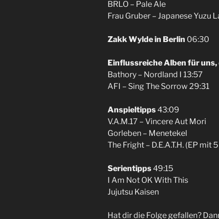
BRLO – Pale Ale
Frau Gruber – Japanese Yuzu L
Zakk Wylde in Berlin
06:30
Einflussreiche Alben für uns, d
Bathory – Nordland I 13:57
AFI – Sing The Sorrow 29:31
Anspieltipps
43:09
V.A.M.17 – Vincere Aut Mori
Gorleben – Menetekel
The Fright – D.E.A.T.H. (EP mit 
Serientipps
49:15
I Am Not OK With This
Jujutsu Kaisen
Hat dir die Folge gefallen? Dan