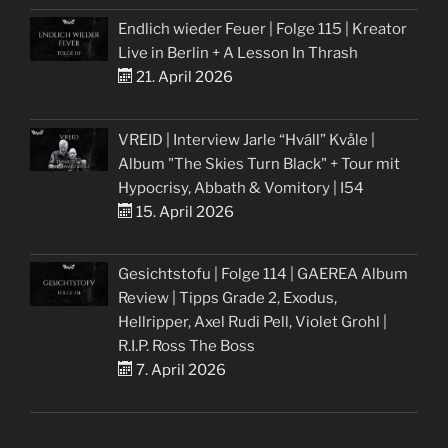
Endlich wieder Feuer | Folge 115 | Kreator
Live in Berlin + A Lesson In Thrash
21. April 2026
VREID | Interview Jarle “Hváll” Kvåle |
Album "The Skies Turn Black" + Tour mit
Hypocrisy, Abbath & Vomitory | I54
15. April 2026
Gesichtstofu | Folge 114 | GAEREA Album
Review | Tipps Grade 2, Exodus,
Hellripper, Axel Rudi Pell, Violet Grohl |
R.I.P. Ross The Boss
7. April 2026