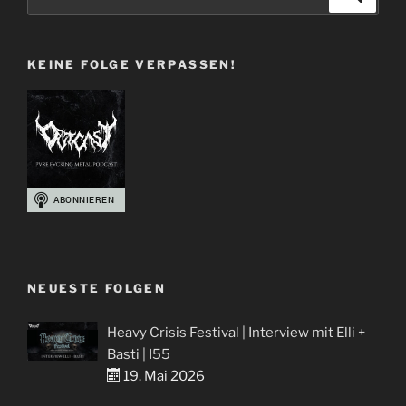
Schädeln
nach:
und
Blut
KEINE FOLGE VERPASSEN!
–
Metal
Album
Cover
Best-
Of“
NEUESTE FOLGEN
Heavy Crisis Festival | Interview mit Elli +
Basti | I55
19. Mai 2026