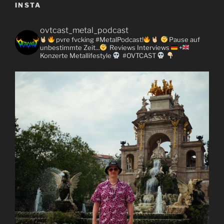
INSTA
ovtcast_metal_podcast
pvre fvcking #MetalPodcast!
Pause auf
unbestimmte Zeit...
Reviews
Interviews
+
Konzerte
Metallifestyle
#OVTCAST