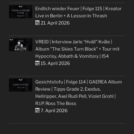
Endlich wieder Feuer | Folge 115 | Kreator
Live in Berlin + A Lesson In Thrash
21. April 2026
VREID | Interview Jarle “Hváll” Kvåle |
Album "The Skies Turn Black" + Tour mit
Hypocrisy, Abbath & Vomitory | I54
15. April 2026
Gesichtstofu | Folge 114 | GAEREA Album
Review | Tipps Grade 2, Exodus,
Hellripper, Axel Rudi Pell, Violet Grohl |
R.I.P. Ross The Boss
7. April 2026