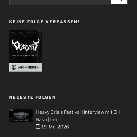
Schädeln
nach:
und
Blut
KEINE FOLGE VERPASSEN!
–
Metal
Album
Cover
Best-
Of“
NEUESTE FOLGEN
Heavy Crisis Festival | Interview mit Elli +
Basti | I55
19. Mai 2026