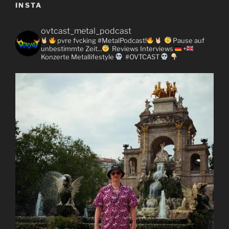
INSTA
ovtcast_metal_podcast
pvre fvcking #MetalPodcast!
Pause auf
unbestimmte Zeit...
Reviews
Interviews
+
Konzerte
Metallifestyle
#OVTCAST